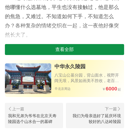
他哪懂什么选墓地，平生也没有接触过，他是那么
的焦急，又难过。不知道如何下手，不知道怎么
办？各种复杂的情绪交织在一起，这一夜他好像突
然长大了。
后来听邻居说，可以从网上找一条龙服务什么
查看全部
的，你不知道怎么弄也没关系，他们都会帮助你
的，很方便。
中华永久陵园
八宝山公墓分园，背山面水，视野开
于是，他开始在网上搜寻，查找。半天的时间
阔无垠，风景如画美不胜收，老百姓
买得起的优质公墓，公交直达园区大
他最终筛选出北京来选墓的客服。感觉这家不错，
6000
北京周边
门，祭扫方便
通过沟通感觉很专业，也很有耐心，然后查询下这
个网站，是百年老店天顺祥旗下的，从网上咨询
下，好多人都知道这个老品牌，评价还不错。于是
我和兄弟为爷爷在北京天寿
我们为母亲选好了延庆环境
陵园选个山水合一的墓碑
较好的八达岭陵园
他和来选墓客服沟通，最后定在了中华永久陵园。