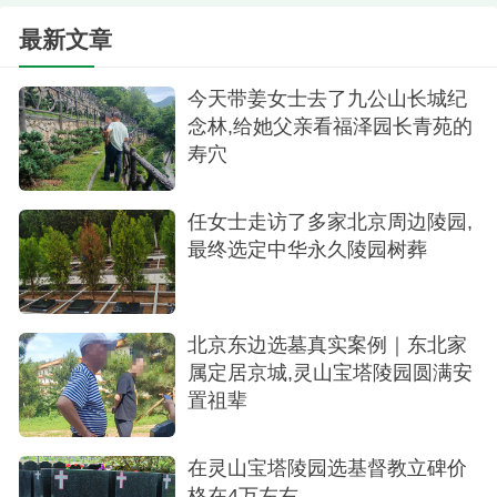
利。最终在中华永久陵园选定一款墓碑。这心里才
最新文章
踏实下来。后来小王又把他送回家。
今天带姜女士去了九公山长城纪
念林,给她父亲看福泽园长青苑的
寿穴
任女士走访了多家北京周边陵园,
最终选定中华永久陵园树葬
北京东边选墓真实案例｜东北家
选定海棠苑墓碑
属定居京城,灵山宝塔陵园圆满安
置祖辈
选定海棠苑墓碑
有时候人生就是这样，你不知道下一步将要发
在灵山宝塔陵园选基督教立碑价
格在4万左右