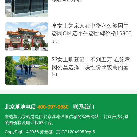
生什么，你唯一能做的就是把握好当下。
李女士为亲人在中华永久陵园生
态园C区选个生态卧碑价格16800
元
邓女士购墓记：不到五万,在施孝
园公墓选择一块性价比较高的墓
地
北京墓地电话
400-097-0680
联系我们
来选墓北京站是提供
北京墓地
详细信息的综合网站，北京合法公墓
陵园价格及电话权威平台。
CopyRight ©2026 来选墓
京ICP12049059号-5