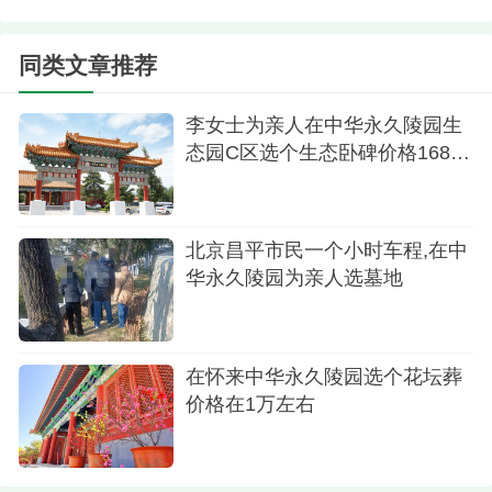
并约定第二天时间去看。
同类文章推荐
李女士为亲人在中华永久陵园生
态园C区选个生态卧碑价格16800
元
北京昌平市民一个小时车程,在中
华永久陵园为亲人选墓地
中华永久陵园海棠苑
在怀来中华永久陵园选个花坛葬
中华永久陵园海棠苑
价格在1万左右
第二天来接他的是小王。因为他百度他家距离
中华永久陵园也不是太远。一路上看的也到挺顺