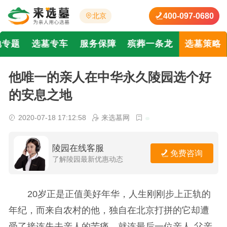
400-097-0680
北京
地专题
选墓专车
服务保障
殡葬一条龙
选墓策略
他唯一的亲人在中华永久陵园选个好
的安息之地
2020-07-18 17:12:58
来选墓网
陵园在线客服
免费咨询
了解陵园最新优惠动态
20岁正是正值美好年华，人生刚刚步上正轨的
年纪，而来自农村的他，独自在北京打拼的它却遭
受了接连失去亲人的苦痛。就连最后一位亲人-父亲