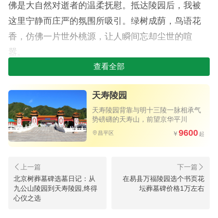
佛是大自然对逝者的温柔抚慰。抵达陵园后，我被
这里宁静而庄严的氛围所吸引。绿树成荫，鸟语花
香，仿佛一片世外桃源，让人瞬间忘却尘世的喧
嚣。
查看全部
到门口和我对接的是小王，我们一同走进陵园
业务厅。休息片刻后，在陵园工作人员的引导下，
天寿陵园
我首先参观了树葬区。这里每一棵树都承载着一份
天寿陵园背靠与明十三陵一脉相承气
生命的记忆，树下是逝者的安息之所，而树上则挂
势磅礴的天寿山，前望京华平川
9600
满了寄托哀思的小牌匾。工作人员向我详细介绍了
昌平区
树葬的流程、费用以及后续的管理服务。我了解
到，树葬不仅符合环保理念，还能让逝者与自然融
北京树葬墓碑选墓日记：从
在易县万福陵园选个书页花
为一体，生生不息。
九公山陵园到天寿陵园,终得
坛葬墓碑价格1万左右
心仪之选