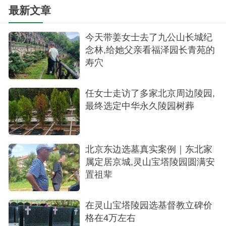
续的维护和祭奠活动。
最新文章
离开陵园时，我回望那片树葬区，心中涌起一
今天带姜女士去了九公山长城纪
股莫名的感动。这里不仅是一片安息之地，更是一
念林,给她父亲看福泽园长青苑的
个让生命得以延续和尊重的地方。树葬，让逝者与
寿穴
自然和谐共生，也让活着的人得以在缅怀中找到心
灵的慰藉。
任女士走访了多家北京周边陵园,
最终选定中华永久陵园树葬
北京东边选墓真实案例｜东北家
属定居京城,灵山宝塔陵园圆满安
置祖辈
在灵山宝塔陵园选基督教立碑价
格在4万左右