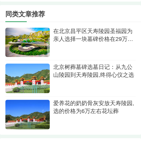
同类文章推荐
在北京昌平区天寿陵园圣福园为
亲人选择一块墓碑价格在29万左
右
绿化环境
北京树葬墓碑选墓日记：从九公
山陵园到天寿陵园,终得心仪之选
在仔细考虑和权衡后，我决定为亲人选择一处
树葬穴位。工作人员耐心地陪我挑选位置，最终我
们选定了一棵寓意吉祥的松树旁。这棵松树挺拔而
爱养花的奶奶骨灰安放天寿陵园,
选的价格为6万左右花坛葬
茂盛，仿佛能给予逝者永恒的庇护。在签订购墓合
同并支付相关费用后，工作人员为我安排了后续的
安葬事宜，并告知我将会有专门的服务团队负责后