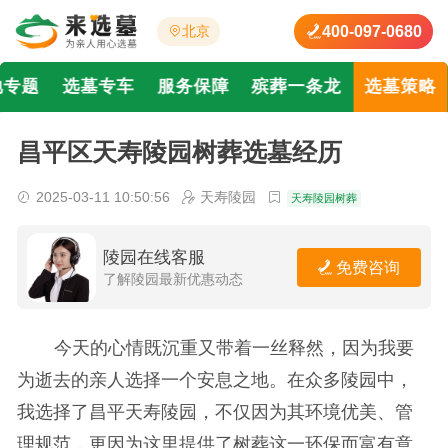
400-097-0680
北京
地专题
选墓专车
服务保障
殡葬一条龙
选墓策略
昌平区天寿陵园树葬选墓经历
2025-03-11 10:50:56
天寿陵园
天寿陵园树葬
陵园在线客服
免费咨询
了解陵园最新优惠动态
今天的心情既沉重又带着一丝释然，因为我要
为逝去的亲人选择一个安息之地。在众多陵园中，
我选择了昌平天寿陵园，不仅因为其环境优美、管
理规范，更因为这里提供了树葬这一环保而富有意