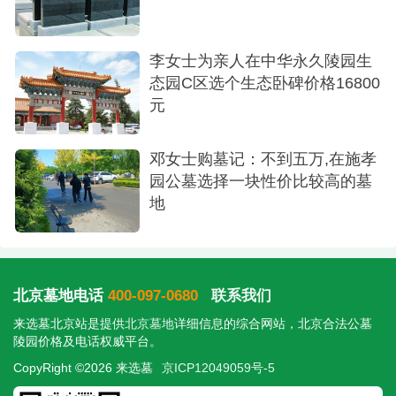
李女士为亲人在中华永久陵园生
态园C区选个生态卧碑价格16800
元
邓女士购墓记：不到五万,在施孝
树葬
园公墓选择一块性价比较高的墓
地
回家的路上，我思绪万千。逝者已矣，生者如
斯。选择树葬，不仅是对逝者的尊重，也是对未来
的一份期许。我希望这棵松树能见证时间的流转，
北京墓地电话
400-097-0680
联系我们
承载着亲人的记忆，永远郁郁葱葱。
来选墓北京站是提供
北京墓地
详细信息的综合网站，北京合法公墓
今天，我为亲人找到了一个安宁的归宿，也为
陵园价格及电话权威平台。
自己找到了一份心灵的寄托。昌平天寿陵园的树葬
CopyRight ©2026 来选墓
京ICP12049059号-5