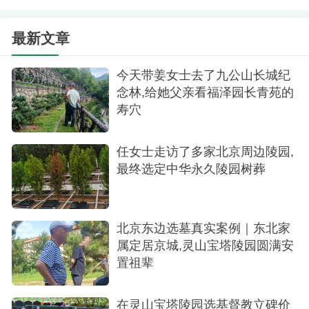
位于昌平区十三陵附近，自然环境同样优美。这里
的树葬墓碑设计颇具特色，每一座墓碑都与周围的
最新文章
树木融为一体，形成了一道独特的风景线。然而，
在仔细考察后，我发现景仰园的树葬区域相对紧
今天带姜女士去了九公山长城纪
念林,给她父亲看福泽园长青苑的
凑，墓碑之间的距离较近，可能不利于家人的祭拜
寿穴
活动。此外，陵园的整体氛围略显庄重严肃，不太
适合我追求的自然和谐之感。
任女士走访了多家北京周边陵园,
第四天：天寿陵园终定心
最终选定中华永久陵园树葬
经过前三天的考察与比较，我决定再次回到天
寿陵园进行深入的了解。这一次，我特意邀请了家
北京东边选墓真实案例｜东北家
人一同前往。在天寿陵园，我们再次参观了树葬区
属定居京城,灵山宝塔陵园圆满安
置祖辈
域，仔细查看了每一座墓碑的设计和材质。工作人
员耐心地解答了我们所有的疑问，并提供了详细的
在灵山宝塔陵园选基督教立碑价
报价和服务内容。经过一番商议，我们最终决定在