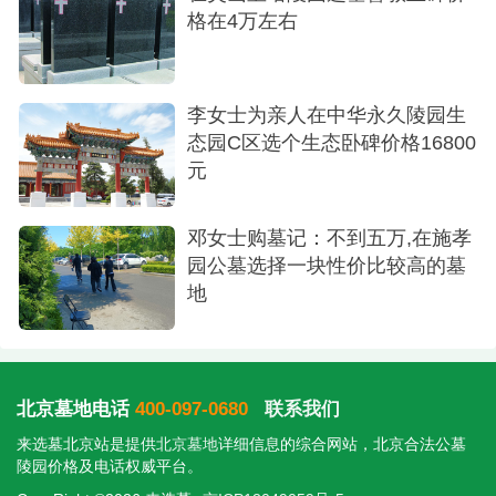
格在4万左右
天寿陵园选择一处树葬墓碑。这里的环境优美、管
理规范、交通便利，完全符合我们的期望。
李女士为亲人在中华永久陵园生
态园C区选个生态卧碑价格16800
元
邓女士购墓记：不到五万,在施孝
园公墓选择一块性价比较高的墓
地
北京墓地电话
400-097-0680
联系我们
来选墓北京站是提供
北京墓地
详细信息的综合网站，北京合法公墓
陵园价格及电话权威平台。