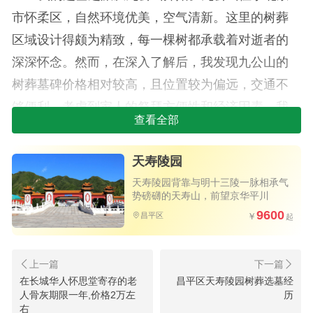
市怀柔区，自然环境优美，空气清新。这里的树葬
区域设计得颇为精致，每一棵树都承载着对逝者的
深深怀念。然而，在深入了解后，我发现九公山的
树葬墓碑价格相对较高，且位置较为偏远，交通不
够便利。考虑到家人的祭拜方便性和经济因素，我
查看全部
决定暂时放下这里，继续寻找。
第二天：探访天寿陵园
天寿陵园
天寿陵园背靠与明十三陵一脉相承气
第二天，我来到了位于昌平区的天寿陵园。天
势磅礴的天寿山，前望京华平川
寿陵园是北京知名的陵园之一，不仅环境优雅，而
9600
昌平区
且管理规范。这里的树葬区域布局合理，每一片树
葬区都充满了生机与和谐。在工作人员的详细介绍
下，我了解到天寿陵园的树葬墓碑种类多样，价格
在长城华人怀思堂寄存的老
昌平区天寿陵园树葬选墓经
人骨灰期限一年,价格2万左
历
也相对合理。更重要的是，陵园的交通十分便利，
右