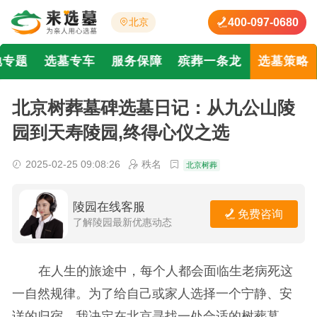
400-097-0680
北京
地专题
选墓专车
服务保障
殡葬一条龙
选墓策略
北京树葬墓碑选墓日记：从九公山陵
园到天寿陵园,终得心仪之选
2025-02-25 09:08:26
秩名
北京树葬
陵园在线客服
免费咨询
了解陵园最新优惠动态
在人生的旅途中，每个人都会面临生老病死这
一自然规律。为了给自己或家人选择一个宁静、安
详的归宿，我决定在北京寻找一处合适的树葬墓