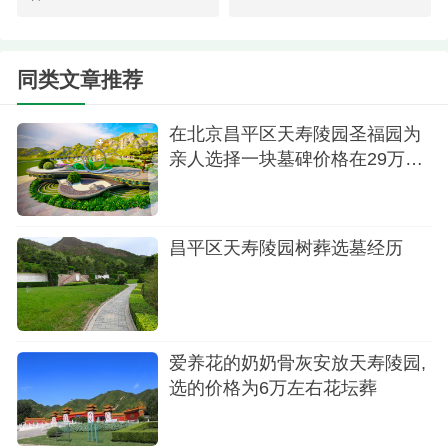
无论是自驾还是乘坐公共交通都能轻松到达。这让
我对天寿陵园产生了浓厚的兴趣。
同类文章推荐
在北京昌平区天寿陵园圣福园为
亲人选择一块墓碑价格在29万左
右
昌平区天寿陵园树葬选墓经历
陵园一角
爱养花的奶奶骨灰安放天寿陵园,
第三天：景仰园之行
选的价格为6万左右花坛葬
第三天，我踏上了前往景仰园的旅程。景仰园