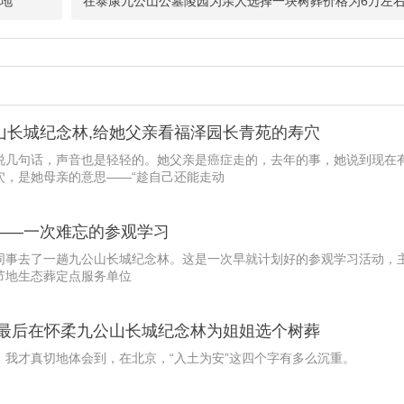
墓地
在泰康九公山公墓陵园为亲人选择一块树葬价格为6万左
山长城纪念林,给她父亲看福泽园长青苑的寿穴
说几句话，声音也是轻轻的。她父亲是癌症走的，去年的事，她说到现在
穴，是她母亲的意思——“趁自己还能走动
——一次难忘的参观学习
同事去了一趟九公山长城纪念林。这是一次早就计划好的参观学习活动，
节地生态葬定点服务单位
,最后在怀柔九公山长城纪念林为姐姐选个树葬
，我才真切地体会到，在北京，“入土为安”这四个字有多么沉重。