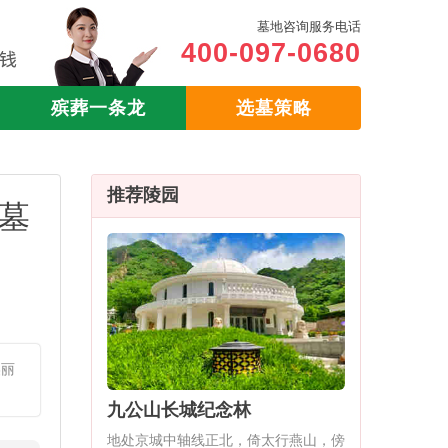
墓地咨询服务电话
400-097-0680
殡葬一条龙
选墓策略
推荐陵园
墓
美丽
九公山长城纪念林
地处京城中轴线正北，倚太行燕山，傍