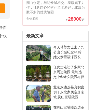
潮白永定，与明长城相交。泰康旗下力
作，独具匠心的树葬艺术墓碑，北京为
数不多的优质陵园
28000
怀柔区
静而
最新文章
个永
今天带姜女士去了九
公山长城纪念林,给
她父亲看福泽园长青
苑的寿穴
任女士走访了多家北
京周边陵园,最终选
定中华永久陵园树葬
北京东边选墓真实案
例｜东北家属定居京
城,灵山宝塔陵园圆
满安置祖辈
在灵山宝塔陵园选基