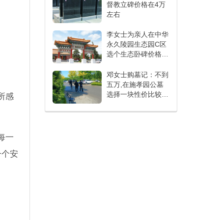
督教立碑价格在4万
左右
李女士为亲人在中华
永久陵园生态园C区
选个生态卧碑价格
16800元
邓女士购墓记：不到
五万,在施孝园公墓
选择一块性价比较高
所感
的墓地
每一
一个安