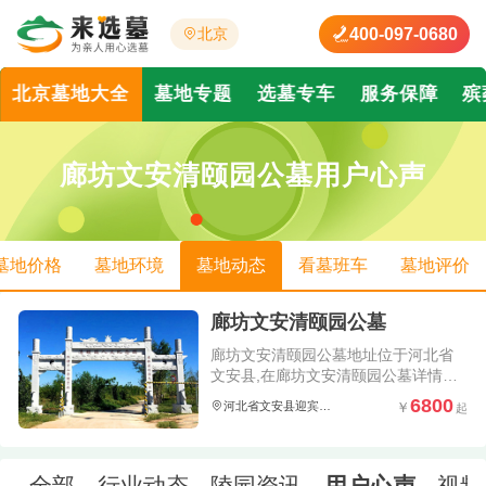
400-097-0680
北京
北京墓地大全
墓地专题
选墓专车
服务保障
殡
廊坊文安清颐园公墓用户心声
墓地价格
墓地环境
墓地动态
看墓班车
墓地评价
廊坊文安清颐园公墓
廊坊文安清颐园公墓地址位于河北省
文安县,在廊坊文安清颐园公墓详情页
可以在线查看关于廊坊文安清颐园公
6800
河北省文安县迎宾大道
墓公墓价格、陵园墓地环境照片以及
了解到廊坊文安清颐园公墓怎么样、
电话是多少;并且会实时更新廊坊文安
清颐园公墓简介、墓型价格、安葬的
全部
行业动态
陵园资讯
用户心声
视频