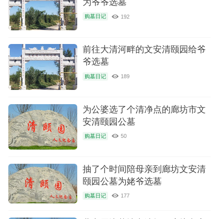
为爷爷选墓
购墓日记
192
前往大清河畔的文安清颐园给爷
爷选墓
购墓日记
189
为公婆选了个清净点的廊坊市文
安清颐园公墓
购墓日记
50
抽了个时间陪母亲到廊坊文安清
颐园公墓为姥爷选墓
购墓日记
177