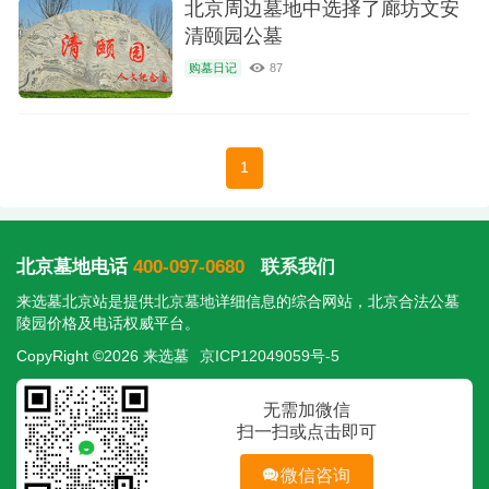
北京周边墓地中选择了廊坊文安
清颐园公墓
购墓日记
87
1
北京墓地电话
400-097-0680
联系我们
来选墓北京站是提供
北京墓地
详细信息的综合网站，北京合法公墓
陵园价格及电话权威平台。
CopyRight ©2026 来选墓
京ICP12049059号-5
无需加微信
扫一扫或点击即可
微信咨询