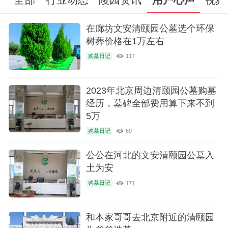
名人及陵园动态信息.
在廊坊文安清颐园公墓选个环保
树葬价格在1万左右
购墓日记
117
2023年北京周边清颐园公墓购墓
经历，墓碑全部费用算下来不到
5万
购墓日记
69
公公在河北的文安清颐园公墓入
土为安
购墓日记
171
和本家哥哥去北京附近的清颐园