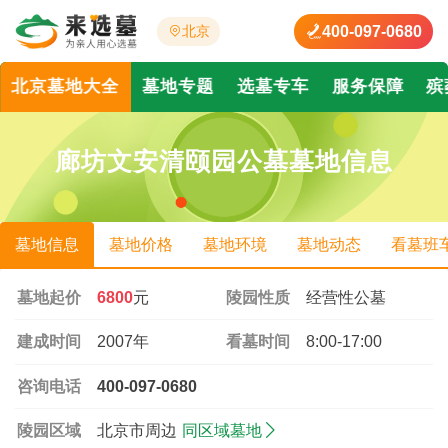
400-097-0680
北京
北京墓地大全
墓地专题
选墓专车
服务保障
殡
廊坊文安清颐园公墓墓地信息
墓地信息
墓地价格
墓地环境
墓地动态
看墓班
墓地起价
6800
元
陵园性质
经营性公墓
建成时间
2007年
看墓时间
8:00-17:00
咨询电话
400-097-0680
陵园区域
北京市周边
同区域墓地