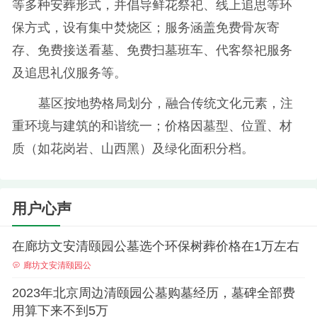
等多种安葬形式，并倡导鲜花祭祀、线上追思等环
保方式，设有集中焚烧区；服务涵盖免费骨灰寄
存、免费接送看墓、免费扫墓班车、代客祭祀服务
及追思礼仪服务等。
墓区按地势格局划分，融合传统文化元素，注
重环境与建筑的和谐统一；价格因墓型、位置、材
质（如花岗岩、山西黑）及绿化面积分档。
用户心声
在廊坊文安清颐园公墓选个环保树葬价格在1万左右
廊坊文安清颐园公
2023年北京周边清颐园公墓购墓经历，墓碑全部费
用算下来不到5万