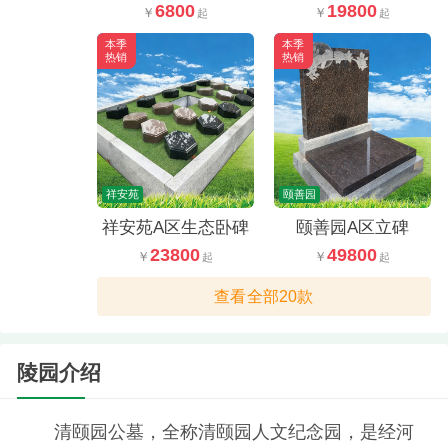
6800
19800
本季
本季
热销
热销
祥安苑
颐善园
祥安苑A区生态卧碑
颐善园A区立碑
23800
49800
查看全部20款
陵园介绍
清颐园公墓，全称清颐园人文纪念园，是经河