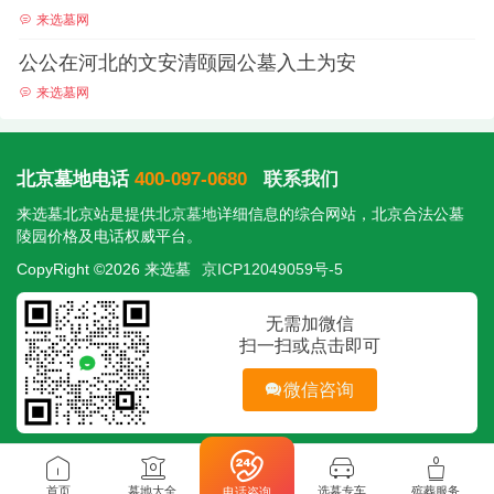
来选墓网
公公在河北的文安清颐园公墓入土为安
来选墓网
北京墓地电话
400-097-0680
联系我们
来选墓北京站是提供
北京墓地
详细信息的综合网站，北京合法公墓
陵园价格及电话权威平台。
CopyRight ©2026 来选墓
京ICP12049059号-5
无需加微信
扫一扫或点击即可
微信咨询
首页
墓地大全
选墓专车
殡葬服务
电话咨询