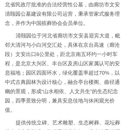
北省民政厅批准的合法经营性公墓，由廊坊市文安
清颐园公墓建设有限公司运营，秉承管家式服务理
念，并作为中国殡葬协会会员单位。
清颐园位于河北省廊坊市文安县迎宾大道，毗
邻大清河与小白河交汇处，具体在京台高速（廊沧
段）文安出口6公里处，距北京南五环约一小时车
程，是北京大兴区、丰台区及房山区家属认可的安
息福地；园区四面环水，绿化覆盖率超过70%，以
中式古典园林为设计核心，融合亭台楼阁、曲径通
幽的景观，形成“山水相依、人文共生”的生态纪念
园，四季景致分明，兼具安息佳地与休闲观光价
值。‌
提供传统立碑、艺术雕塑、生态树葬、花坛葬