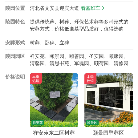
陵园位置
河北省文安县迎宾大道
看墓班车
陵园特色
提供传统葬、树葬、环保艺术葬等多种形式的
安葬方式，价格低廉墓型品质好，值得选购
安葬形式
树葬、卧碑、立碑
陵园园区
祥安苑、颐景园、颐善园、圣安园、颐康园、
清馨园、清思书苑、军魂园、颐荷园、清修园
价格说明
本季
本季
热销
热销
祥安苑
颐景园
祥安苑东二区树葬
颐景园壁葬区