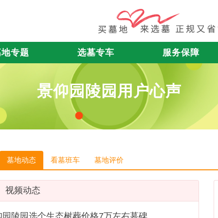
墓地专题
选墓专车
服务保障
景仰园陵园用户心声
墓地动态
看墓班车
墓地评价
视频动态
仰园陵园选个生态树葬价格7万左右墓碑