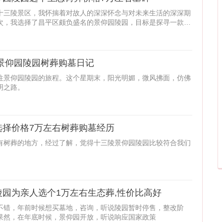
十三陵景区，我怀揣着对故人的深深怀念与对未来生活的深深期
次，我选择了昌平区颇负盛名的景仰园陵园，目标是探寻一款价
态理念的树葬墓碑。
景仰园陵园树葬购墓日记
往景仰园陵园的旅程。这个星期末，阳光明媚，微风拂面，仿佛
明之路。
选择价格7万左右树葬购墓经历
有树葬的地方，经过了解，觉得十三陵景仰园陵园比较符合我们
园为亲人选个1万左右生态葬,性价比高好
不错，年前时候想买墓地，咨询，听说陵园暂时停售，整改阶
果然，在年底时候，景仰园开放，听说响应国家政策