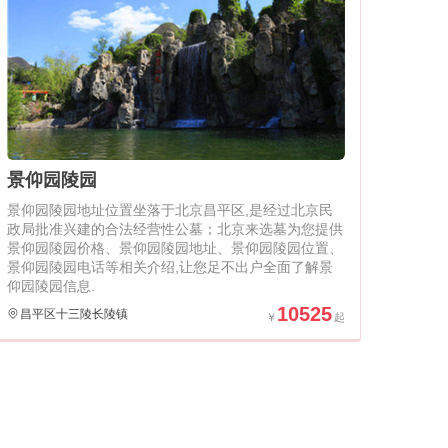
景仰园陵园
景仰园陵园地址位置坐落于北京昌平区,是经过北京民
政局批准兴建的合法经营性公墓；北京来选墓为您提供
景仰园陵园价格、景仰园陵园地址、景仰园陵园位置、
景仰园陵园电话等相关介绍,让您足不出户全面了解景
仰园陵园信息.
10525
昌平区十三陵长陵镇