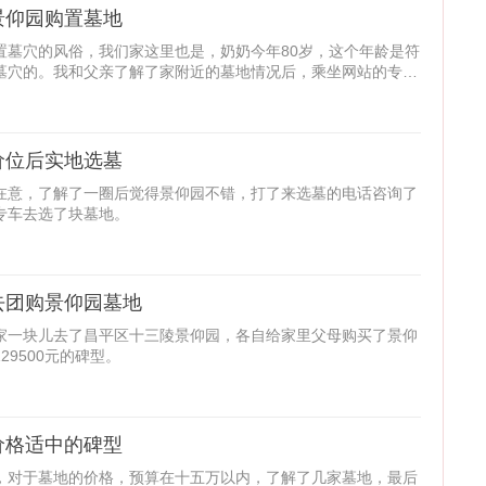
景仰园购置墓地
置墓穴的风俗，我们家这里也是，奶奶今年80岁，这个年龄是符
墓穴的。我和父亲了解了家附近的墓地情况后，乘坐网站的专车
价位后实地选墓
在意，了解了一圈后觉得景仰园不错，打了来选墓的电话咨询了
专车去选了块墓地。
去团购景仰园墓地
家一块儿去了昌平区十三陵景仰园，各自给家里父母购买了景仰
9500元的碑型。
价格适中的碑型
，对于墓地的价格，预算在十五万以内，了解了几家墓地，最后