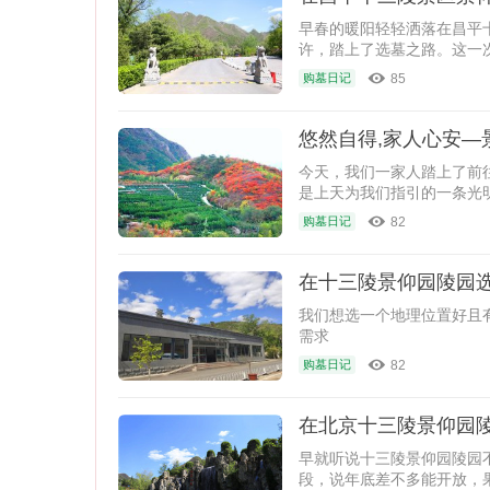
早春的暖阳轻轻洒落在昌平
许，踏上了选墓之路。这一
格适中、环境优美且富含生
85
购墓日记
悠然自得,家人心安—
今天，我们一家人踏上了前
是上天为我们指引的一条光
82
购墓日记
在十三陵景仰园陵园
我们想选一个地理位置好且
需求
82
购墓日记
在北京十三陵景仰园陵
早就听说十三陵景仰园陵园
段，说年底差不多能开放，