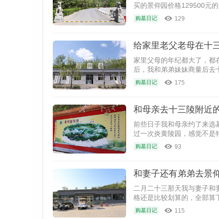
买的景仰园价格129500
环境还
129
购墓日记
给家里老父老母在十
家里父母的年纪都大了，都
后，我和弟弟妹妹商量后去
景
175
购墓日记
和母亲去十三陵附近
前些日子我和母亲约了来选
过一次炎黄陵园，感觉不是
比
93
购墓日记
和妻子还有弟弟去景
二月二十三那天我与妻子和
格还是比较划算的，全部算
较
115
购墓日记