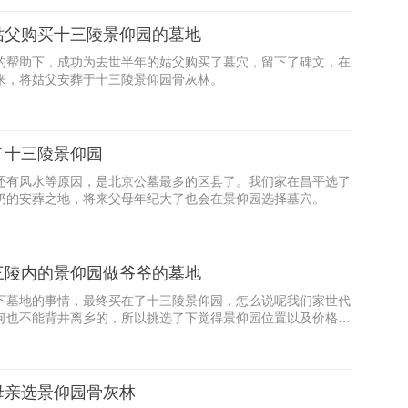
姑父购买十三陵景仰园的墓地
的帮助下，成功为去世半年的姑父购买了墓穴，留下了碑文，在
来，将姑父安葬于十三陵景仰园骨灰林。
了十三陵景仰园
还有风水等原因，是北京公墓最多的区县了。我们家在昌平选了
奶的安葬之地，将来父母年纪大了也会在景仰园选择墓穴。
三陵内的景仰园做爷爷的墓地
下墓地的事情，最终买在了十三陵景仰园，怎么说呢我们家世代
何也不能背井离乡的，所以挑选了下觉得景仰园位置以及价格都
母亲选景仰园骨灰林