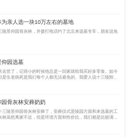
为亲人选一块10万左右的墓地
三陵景仰园骨灰林，并拨打电话约了北京来选墓专车，朋友说免
景仰园选墓
舅去世了，记得小的时候他总是一回家就给我买好多零食。如今
但是生老病死是我们每个人都无法避免的。我爱人说十三陵附近
仰园骨灰林安葬奶奶
十三陵景仰园骨灰林安葬了，安葬仪式是陵园方面和来选墓的工
灰林虽然离家不近，但是环境方面和性价比，我们都是比较满意