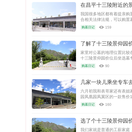
在昌平十三陵附近的
我国很多地区都有着提亲购
合相关法律法规，可以购置
去十
159
购墓日记
了解了十三陵景仰园
家里对公墓的地理位置比较
十三陵景仰园价位后坐选墓
90
购墓日记
几家一块儿乘坐专车
六月初我和表哥家还有表姐
园凤凰园凤翼区的一款售价12
160
购墓日记
选了个十三陵景仰园
我们家就是普通的工薪家庭