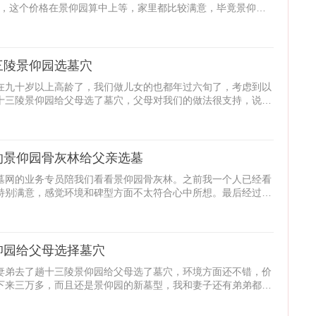
元的，这个价格在景仰园算中上等，家里都比较满意，毕竟景仰园
三陵景仰园选墓穴
在九十岁以上高龄了，我们做儿女的也都年过六旬了，考虑到以
十三陵景仰园给父母选了墓穴，父母对我们的做法很支持，说是
的景仰园骨灰林给父亲选墓
墓网的业务专员陪我们看看景仰园骨灰林。之前我一个人已经看
特别满意，感觉环境和碑型方面不太符合心中所想。最后经过对
仰园给父母选择墓穴
妻弟去了趟十三陵景仰园给父母选了墓穴，环境方面还不错，价
下来三万多，而且还是景仰园的新墓型，我和妻子还有弟弟都比