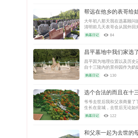
帮远在他乡的表哥给
大年初八那天我在选墓顾问
清明前几天表哥会从国外回
84
购墓日记
昌平墓地中我们家选
昌平因为地理位置以及历史
自十三陵内的景仰园作为奶
130
购墓日记
选个合法的而且在十
爷爷去世后我和父亲商量了
生长在皇城，去世后无论如
是
122
购墓日记
和父亲一起为去世的