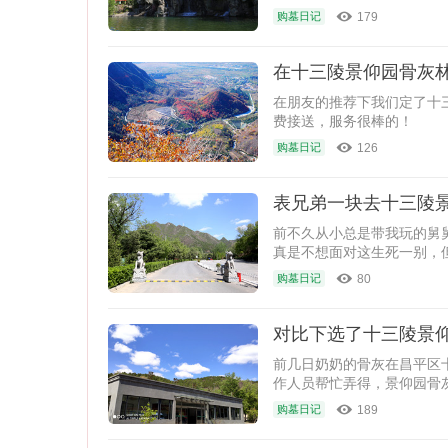
179
购墓日记
在十三陵景仰园骨灰林
在朋友的推荐下我们定了十
费接送，服务很棒的！
126
购墓日记
表兄弟一块去十三陵
前不久从小总是带我玩的舅
真是不想面对这生死一别，
的
80
购墓日记
对比下选了十三陵景
前几日奶奶的骨灰在昌平区
作人员帮忙弄得，景仰园骨
的
189
购墓日记