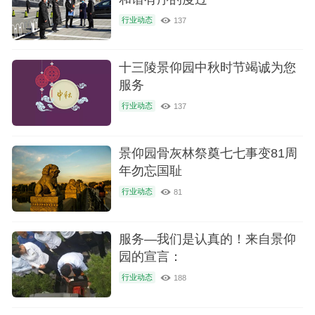
行业动态
137
十三陵景仰园中秋时节竭诚为您
服务
行业动态
137
景仰园骨灰林祭奠七七事变81周
年勿忘国耻
行业动态
81
服务—我们是认真的！来自景仰
园的宣言：
行业动态
188