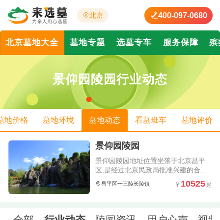
400-097-0680
北京
北京墓地大全
墓地专题
选墓专车
服务保障
殡
景仰园陵园行业动态
墓地价格
墓地环境
墓地动态
看墓班车
墓地评价
景仰园陵园
景仰园陵园地址位置坐落于北京昌平
区,是经过北京民政局批准兴建的合法
经营性公墓；北京来选墓为您提供景
10525
昌平区十三陵长陵镇
仰园陵园价格、景仰园陵园地址、景
仰园陵园位置、景仰园陵园电话等相
关介绍,让您足不出户全面了解景仰园
陵园信息.
全部
行业动态
陵园资讯
用户心声
视频