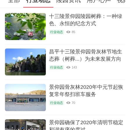
十三陵景仰园陵园树葬：一种绿
色、永恒的纪念方式
行业动态
85
昌平十三陵景仰园骨灰林节地生
态葬（树葬...）为未来发展方向
行业动态
143
景仰园骨灰林2020年中元节起恢
复常年祭扫班车服务
行业动态
70
景仰园确保了2020年清明节稳定
和谐有序的度过