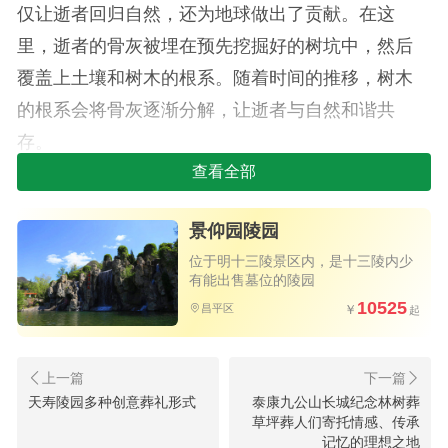
仅让逝者回归自然，还为地球做出了贡献。在这
里，逝者的骨灰被埋在预先挖掘好的树坑中，然后
覆盖上土壤和树木的根系。随着时间的推移，树木
的根系会将骨灰逐渐分解，让逝者与自然和谐共
存。
查看全部
树葬不仅是一种环保的纪念方式，更是一种永
恒的纪念方式。树木生长周期长，往往可以存活上
景仰园陵园
百年甚至上千年。这使得逝者的纪念得以永恒地存
位于明十三陵景区内，是十三陵内少
在，让后人在树下缅怀先人，传承家族的情感与记
有能出售墓位的陵园
10525
忆。
昌平区
在十三陵景仰园陵园树葬中，每个墓碑都是一
个独特的艺术品。艺术家们将树木、石头和金属等
天寿陵园多种创意葬礼形式
泰康九公山长城纪念林树葬
元素巧妙地结合在一起，创造出了一个个既环保又
草坪葬人们寄托情感、传承
记忆的理想之地