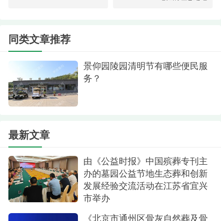
美观的墓碑。这些墓碑不仅是对逝者的纪念，也是
对生命的尊重和敬畏。
同类文章推荐
十三陵景仰园陵园树葬不仅是一种新型的纪念
方式，更是一种文化和精神的传承。它让人们重新
景仰园陵园清明节有哪些便民服
认识到生命的可贵和自然的力量。在这里，逝者得
务？
到永恒的纪念和尊重，生命得以延续。这种纪念方
式不仅是对亲人的怀念，也是对全人类生命和自然
的敬畏。
最新文章
由《公益时报》中国殡葬专刊主
办的墓园公益节地生态葬和创新
发展经验交流活动在江苏省宜兴
市举办
《北京市通州区骨灰自然葬及骨