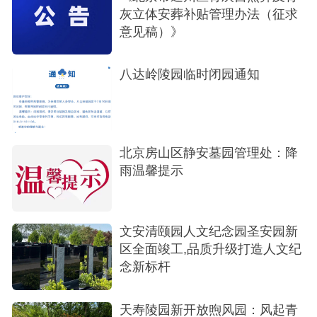
灰立体安葬补贴管理办法（征求
意见稿）》
八达岭陵园临时闭园通知
北京房山区静安墓园管理处：降
雨温馨提示
文安清颐园人文纪念园圣安园新
区全面竣工,品质升级打造人文纪
念新标杆
天寿陵园新开放煦风园：风起青