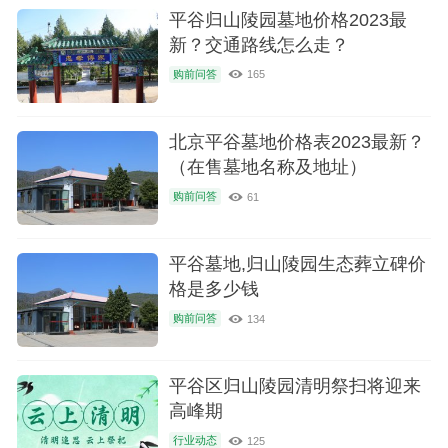
平谷归山陵园墓地价格2023最
新？交通路线怎么走？
购前问答
165
北京平谷墓地价格表2023最新？
（在售墓地名称及地址）
购前问答
61
平谷墓地,归山陵园生态葬立碑价
格是多少钱
购前问答
134
平谷区归山陵园清明祭扫将迎来
高峰期
行业动态
125