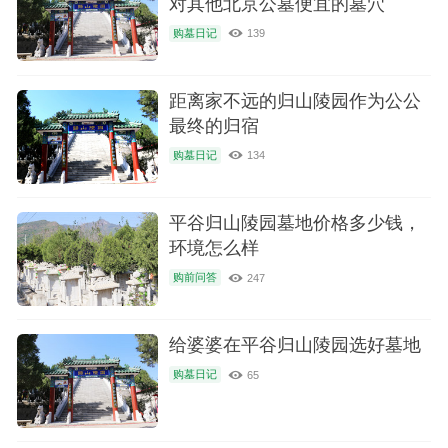
对其他北京公墓便宜的墓穴
购墓日记
139
距离家不远的归山陵园作为公公
最终的归宿
购墓日记
134
平谷归山陵园墓地价格多少钱，
环境怎么样
购前问答
247
给婆婆在平谷归山陵园选好墓地
购墓日记
65