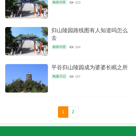
购前问答
323
归山陵园路线图有人知道吗怎么
去
购前问答
264
平谷归山陵园成为婆婆长眠之所
购墓日记
197
1
2