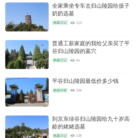
全家乘坐专车去归山陵园给孩子
奶奶选墓
购墓日记
113
普通工薪家庭的我给父亲买了平
谷归山陵园的墓穴
购墓日记
54
平谷归山陵园最低价多少钱
购前问答
209
到京东绿谷归山陵园给九十岁高
龄的姥姥选墓
购墓日记
138