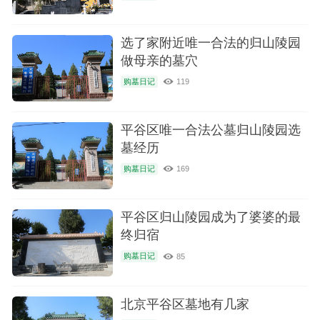
选了家附近唯一合法的归山陵园
做母亲的墓穴
购墓日记
119
平谷区唯一合法公墓归山陵园选
墓经历
购墓日记
169
平谷区归山陵园成为了婆婆的最
终归宿
购墓日记
85
北京平谷区墓地有几家