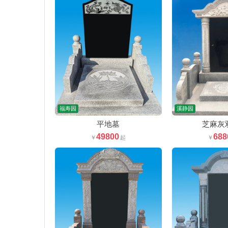
福寿园
溪静园
平地墓
芝麻灰
49800
688