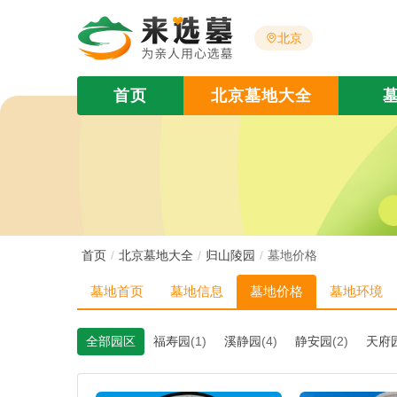
北京
首页
北京墓地大全
首页
北京墓地大全
归山陵园
墓地价格
墓地首页
墓地信息
墓地价格
墓地环境
全部园区
福寿园
(1)
溪静园
(4)
静安园
(2)
天府