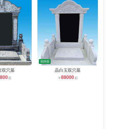
溪静园
岩双穴墓
晶白玉双穴墓
1800
88000