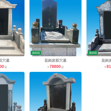
溪静园
溪静园
双穴墓
花岗岩双穴墓
花岗
00
78800
8