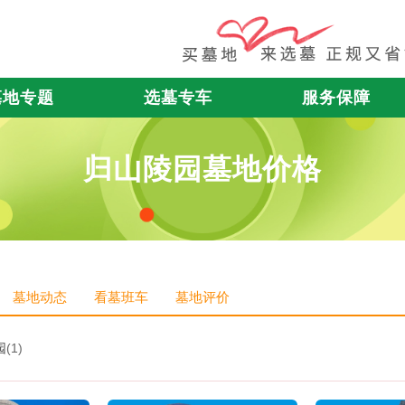
墓地专题
选墓专车
服务保障
归山陵园墓地价格
墓地动态
看墓班车
墓地评价
园
(1)