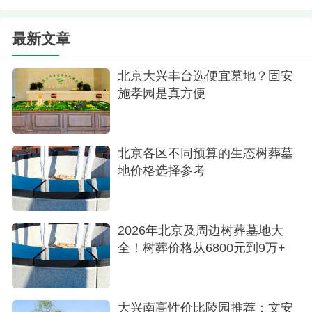
最新文章
北京大兴丰台选便宜墓地？固安
施孝园是真方便
中华园树葬
北京各区不同预算的生态树葬墓
地价格选择参考
5.九公山长城纪念林树葬（基础款）28000元，
北京怀柔。地处京城中轴线正北，倚太行燕山，傍
潮白永定，与明长城相交。泰康旗下力作，独具匠
2026年北京及周边树葬墓地大
心的树葬艺术墓碑，北京为数不多的优质陵园
全！树葬价格从6800元到9万+
6.景仰园陵园-树葬78000元，北京昌平十三陵。
位于明十三陵内。
大兴南高性价比陵园推荐：文安