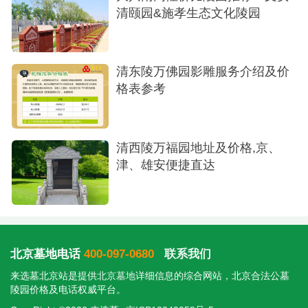
7.灵山宝塔陵园-如意园树葬78,800元，廊坊三
清颐园&施孝生态文化陵园
河。北京东部高品质的合法陵园，价格亲民。坐拥
山环水抱之自然美景，花园式环境三季花开不败，
清东陵万佛园影雕服务介绍及价
四季绿意盎然，高速直达。
格表参考
树葬让生命回归自然，一棵树、一片绿荫，就
是最好的纪念。愿每一位逝者都能安息在风景如画
清西陵万福园地址及价格,京、
的地方。
津、雄安便捷直达
北京墓地电话
400-097-0680
联系我们
来选墓北京站是提供
北京墓地
详细信息的综合网站，北京合法公墓
陵园价格及电话权威平台。