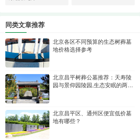
昌平。天寿陵园背靠与明十三陵一脉相承气势磅礴
的天寿山，前望京华平川
同类文章推荐
4.中华永久陵园-海棠苑叁区树葬19,800元，张
家口怀来。八宝山公墓分园，背山面水，视野开阔
北京各区不同预算的生态树葬墓
无垠，风景如画美不胜收，老百姓买得起的优质公
地价格选择参考
墓，公交直达园区大门，祭扫方便
北京昌平树葬公墓推荐：天寿陵
园与景仰园陵园,生态安眠的两种
选择
北京昌平区、通州区便宜低价墓
地有哪些？