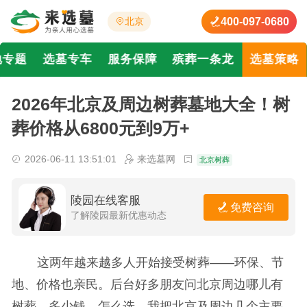
400-097-0680
北京
地专题
选墓专车
服务保障
殡葬一条龙
选墓策略
2026年北京及周边树葬墓地大全！树
葬价格从6800元到9万+
2026-06-11 13:51:01
来选墓网
北京树葬
陵园在线客服
免费咨询
了解陵园最新优惠动态
这两年越来越多人开始接受树葬——环保、节
地、价格也亲民。后台好多朋友问北京周边哪儿有
树葬、多少钱、怎么选。我把北京及周边几个主要