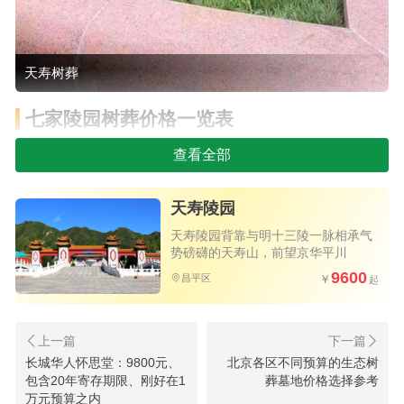
天寿树葬
七家陵园树葬价格一览表
查看全部
1.清颐园公墓-祥安苑东二区树葬6,800元，廊坊
文安。提供传统葬、树葬、环保艺术葬等多种形式
天寿陵园
的安葬方式，价格低廉墓型品质好，值得选购
天寿陵园背靠与明十三陵一脉相承气
势磅礴的天寿山，前望京华平川
2.施孝生态文化陵园-树葬（基础款）15,000元
9600
昌平区
起，廊坊固安。大兴南边，工薪阶层优选之地，陵
园占地千亩广阔，水系环绕增添雅致，立碑不到两
万，性价比极高
长城华人怀思堂：9800元、
北京各区不同预算的生态树
3.天寿陵园-京韵园降解式树葬9,600元起，北京
包含20年寄存期限、刚好在1
葬墓地价格选择参考
万元预算之内