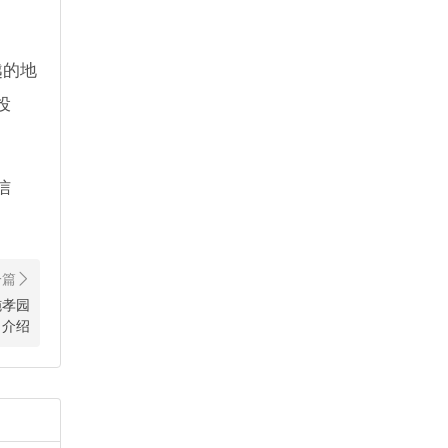
越的地
投
信
施孝园
介绍