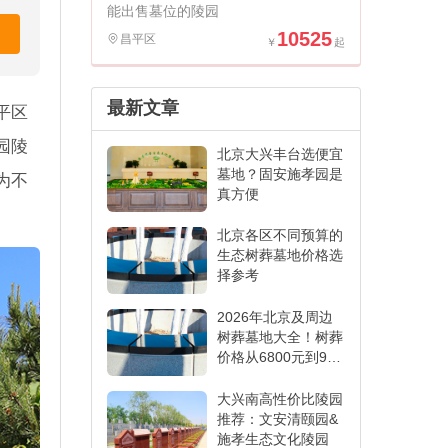
能出售墓位的陵园
10525
昌平区
最新文章
平区
园陵
北京大兴丰台选便宜
墓地？固安施孝园是
为不
真方便
北京各区不同预算的
生态树葬墓地价格选
择参考
2026年北京及周边
树葬墓地大全！树葬
价格从6800元到9万
+
大兴南高性价比陵园
推荐：文安清颐园&
施孝生态文化陵园