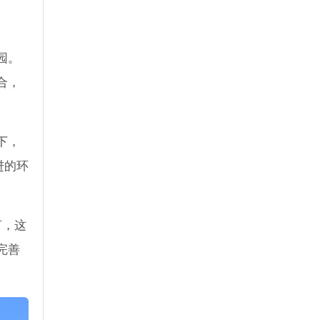
。
园。
合，
下，
进的环
言，这
完善