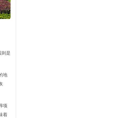
园则是
的地
恢
葬项
味着