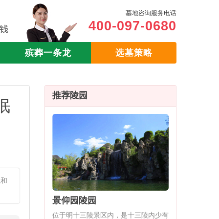
墓地咨询服务电话
400-097-0680
殡葬一条龙
选墓策略
推荐陵园
眠
境和
景仰园陵园
位于明十三陵景区内，是十三陵内少有