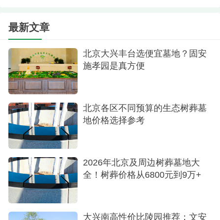
多位于陵园的核心或景观优异区域，用料考究，工
艺精湛，且占地相对更大，设计独具匠心。例如中
最新文章
华园的书韵（约59800元）、山河（约61800元）系
列，以及福安园的圣贤、咏思（均为56800元左右）
北京大兴丰台选便宜墓地？固安
施孝园是真方便
系列，名称典雅，寓意深远。而顶级的海棠苑文星
（约91800元）、天恒（约158000元）及福泽园穴
池（约88800元）等墓型，则代表了陵园的艺术与品
北京各区不同预算的生态树葬墓
质巅峰，采用高级石材，雕刻精细，周边环境私密
地价格选择参考
且景观卓绝，不仅是一处安息之地，更是一件传世
的艺术品，极大地彰显了家族身份并对逝者表达了
至高无上的尊崇。
2026年北京及周边树葬墓地大
全！树葬价格从6800元到9万+
中华永久陵园最受认可的墓型贯穿了低、中、
高各档次，无论是心系自然的生态葬、大众青睐的
艺术卧碑，还是彰显尊荣的豪华墓型，其核心价值
大兴南高性价比陵园推荐：文安