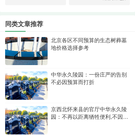
归宁（约35800元）等传统立碑也属于这一档次，造
型端庄稳重，符合大多数家庭对传统墓型的审美与
同类文章推荐
预期，是认可度最高、选择最广泛的品类。
北京各区不同预算的生态树葬墓
地价格选择参考
中华永久陵园：一份庄严的告别
不必因预算而打折
京西北怀来县的官厅中华永久陵
墓区侧面
园：不再以距离牺牲便利,不因预
算妥协尊严
3.高档豪华型墓型则提供了卓越之选。这些墓型