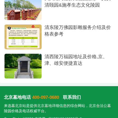
都在于陵园为不同需求的家庭提供了充分选择，并
清颐园&施孝生态文化陵园
以专业的管理和优美的环境，让每一份生命的告别
都得到应有的尊重与体面。
清东陵万佛园影雕服务介绍及价
格表参考
清西陵万福园地址及价格,京、
津、雄安便捷直达
北京墓地电话
400-097-0680
联系我们
来选墓北京站是提供
北京墓地
详细信息的综合网站，北京合法公墓
陵园价格及电话权威平台。