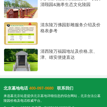
清颐园&施孝生态文化陵园
壁葬，都是将人文纪念、生态环保与实惠价格完美
结合的方案。建议您根据家庭所在地、出行便利性
以及个人偏好，直接联系这些陵园进行详细咨询和
清东陵万佛园影雕服务介绍及价
实地考察，从而为亲人做出最合适的选择。
格表参考
清西陵万福园地址及价格,京、
津、雄安便捷直达
北京墓地电话
400-097-0680
联系我们
来选墓北京站是提供
北京墓地
详细信息的综合网站，北京合法公墓
陵园价格及电话权威平台。