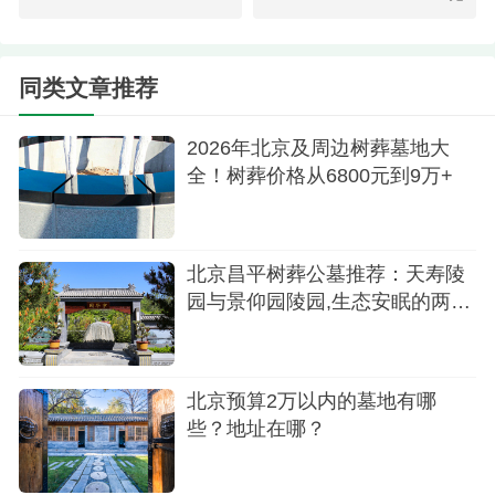
境得天独厚。其推出的树葬产品，让生命在青山翠
柏间得到延续，极具自然意义。在这里选择树葬，
同类文章推荐
既能享受卓越的自然生态环境，又能以相对较低的
成本实现入土为安，性价比非常高。
2026年北京及周边树葬墓地大
全！树葬价格从6800元到9万+
北京昌平树葬公墓推荐：天寿陵
园与景仰园陵园,生态安眠的两种
选择
北京预算2万以内的墓地有哪
些？地址在哪？
绿化环境
通州区的陵园选择相对较少，但同样有高性价