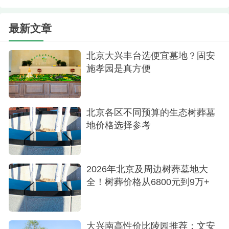
比的选项：
最新文章
通惠陵园：通惠陵园是通州区内主要的合法经
营性公墓。其大力推广的数字壁葬是低价墓地的典
北京大兴丰台选便宜墓地？固安
施孝园是真方便
型代表。数字壁葬将骨灰格位嵌入墙体，结构坚
固，设计现代，每个格位有独立的碑牌可供刻名留
念，既保持了传统的纪念功能，又节约了大量土地
北京各区不同预算的生态树葬墓
空间。其价格通常在数万元区间，相较于动辄十几
地价格选择参考
万的传统墓穴，价格优势极为突出，对于居住在通
州及东部地区的家庭来说，是极为便利和实惠的选
择。
2026年北京及周边树葬墓地大
全！树葬价格从6800元到9万+
如果您在寻找便宜低价的墓地，昌平区和通州
区的这些陵园提供了多种生态节地葬式。昌平的炎
黄陵园、景仰园的树葬，以及通州通惠陵园的数字
大兴南高性价比陵园推荐：文安