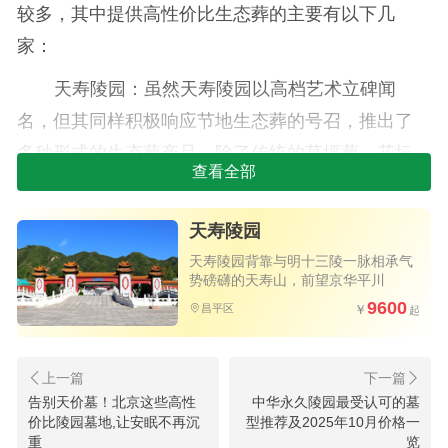
较多，其中提供高性价比生态葬的主要有以下几
家：
天寿陵园：虽然天寿陵园以高档艺术立碑闻
名，但其同样积极响应节地生态葬的号召，推出了
多种形式的生态葬产品。除了传统的草坪葬、花坛
查看全部
葬，其生态葬区设计精致，环境与整个园林融为一
体，庄重而温馨。作为品牌陵园，其生态葬的管理
天寿陵园
和服务有充分保障，是一种兼具品牌价值和经济性
天寿陵园背靠与明十三陵一脉相承气
的选择。
势磅礴的天寿山，前望京华平川
9600
昌平区
炎黄陵园：这是昌平区老牌且以价格亲民著称
的陵园。炎黄陵园提供的立碑价格相对亲民。
景仰园陵园：作为北京市唯一一家位于明十三
告别天价墓！北京这些高性
中华永久陵园最受认可的墓
价比陵园墓地,让安眠不再沉
型推荐及2025年10月价格一
陵保护区内的合法经营性陵园，景仰园的位置与环
重
览