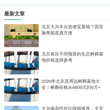
如果愿意将范围扩大到北京周边，中华永久陵
园树葬价格在19800元，临近昌平。固安施孝园树葬
最新文章
参考价15,000元左右、廊坊清颐园参考价6,800元
起，这些陵园同样属于正规合法经营单位，是预算
北京大兴丰台选便宜墓地？固安
有限且不介意距离的家庭可以考虑的范围。
施孝园是真方便
在最终确定前，建议通过电话或实地走访确认
最新报价，因为墓位位置、材质和管理费浮动都可
北京各区不同预算的生态树葬墓
能影响最终费用。
地价格选择参考
2026年北京及周边树葬墓地大
全！树葬价格从6800元到9万+
大兴南高性价比陵园推荐：文安