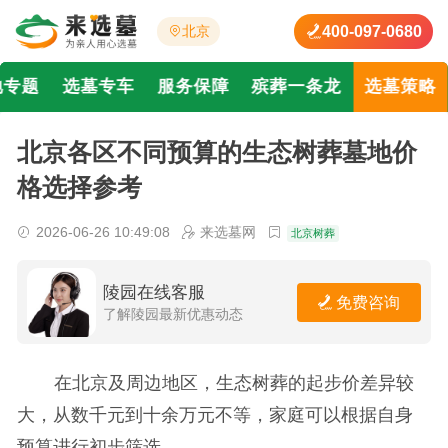
400-097-0680
北京
地专题
选墓专车
服务保障
殡葬一条龙
选墓策略
北京各区不同预算的生态树葬墓地价
格选择参考
2026-06-26 10:49:08
来选墓网
北京树葬
陵园在线客服
免费咨询
了解陵园最新优惠动态
在北京及周边地区，生态树葬的起步价差异较
大，从数千元到十余万元不等，家庭可以根据自身
预算进行初步筛选。