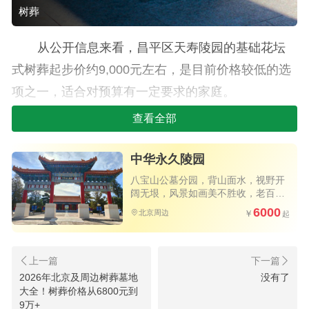
树葬
从公开信息来看，昌平区天寿陵园的基础花坛
式树葬起步价约9,000元左右，是目前价格较低的选
项之一，适合对预算有一定要求的家庭。
查看全部
怀柔区九公山长城纪念林的树葬选择更加多
元，基础款约28,000元起，而专属树木或景观更好
中华永久陵园
的树葬价格可达到7万元至17万元，家属可以根据对
八宝山公墓分园，背山面水，视野开
环境和树木品种的偏好来决定。
阔无垠，风景如画美不胜收，老百姓
买得起的优质公墓，公交直达园区大
6000
北京周边
近通州的灵山宝塔陵园（位于河北三河）的如
门，祭扫方便
意园树葬起步价约78,800元，属于带独立纪念标
识、景观较好的中高端选项。
2026年北京及周边树葬墓地
没有了
大全！树葬价格从6800元到
9万+