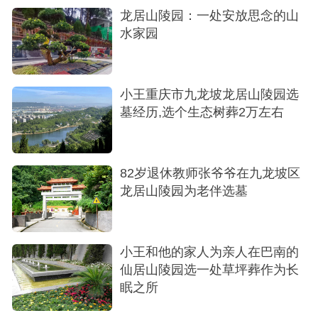
龙居山陵园：一处安放思念的山
位，价格4.2万，位置适中，方便日后擦拭祭扫。
水家园
小王重庆市九龙坡龙居山陵园选
墓经历,选个生态树葬2万左右
82岁退休教师张爷爷在九龙坡区
龙居山陵园为老伴选墓
小王和他的家人为亲人在巴南的
仙居山陵园选一处草坪葬作为长
眠之所