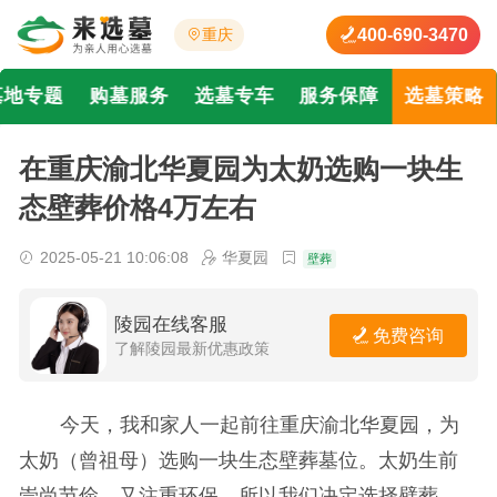
400-690-3470
重庆
墓地专题
购墓服务
选墓专车
服务保障
选墓策略
在重庆渝北华夏园为太奶选购一块生
态壁葬价格4万左右
2025-05-21 10:06:08
华夏园
壁葬
陵园在线客服
免费咨询
了解陵园最新优惠政策
今天，我和家人一起前往重庆渝北华夏园，为
太奶（曾祖母）选购一块生态壁葬墓位。太奶生前
崇尚节俭，又注重环保，所以我们决定选择壁葬，