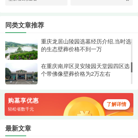
壁葬
上午10点，我们到达华夏园，工作人员热情接
在灵安陵园天堂园区为亲人寻觅带佛
待，带我们参观了几个壁葬区：
的生态壁葬
同类文章推荐
“清雅苑”壁葬区
重庆龙居山陵园选墓经历介绍,当时选
的生态壁葬价格不到一万
价格：3.8万-4.5万
特点：仿古青砖墙面，每个格位带小型瓷像
在重庆南岸区灵安陵园天堂园四区选
位，庄重典雅。
个带佛像壁葬价格为2万左右
“静思廊”生态壁葬
购墓享优惠
价格：3.5万-4万
了解详情
轻松省数千元
特点：开放式长廊设计，绿植环绕，更显自
然。
最新文章
最终选择：我们看中了“清雅苑”的一个中层格