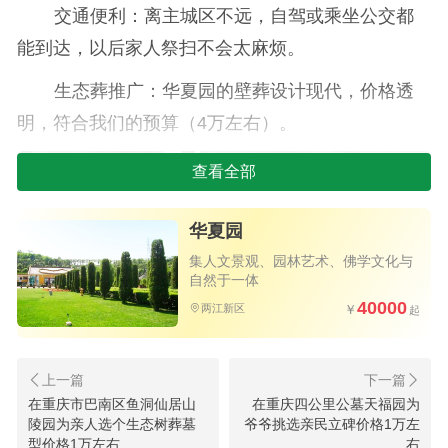
交通便利：离主城区不远，自驾或乘坐公交都
能到达，以后家人祭扫不会太麻烦。
生态葬推广：华夏园的壁葬设计现代，价格透
明，符合我们的预算（4万左右）。
查看全部
华夏园
集人文景观、园林艺术、佛学文化与
自然于一体
40000
两江新区
陵园一角
在重庆市巴南区鱼洞仙居山
在重庆四公里公墓天福园为
重庆九龙坡区生态葬墓地选择日记：
陵园为亲人选个生态树葬墓
爷爷挑选亲民立碑价格1万左
二、实地考察过程
型价格1万左右
右
从龙台山到龙居山,终定江南风情生态