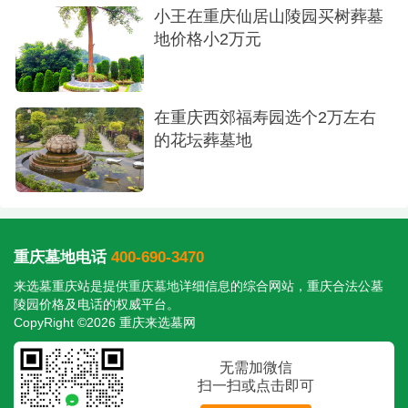
小王在重庆仙居山陵园买树葬墓
地价格小2万元
在重庆西郊福寿园选个2万左右
的花坛葬墓地
行车指南
三、签约及后续安排
签订合同：确认墓位编号、价格及维护条款，
重庆墓地电话
400-690-3470
避免后续纠纷。
来选墓重庆站是提供
重庆墓地
详细信息的综合网站，重庆合法公墓
陵园价格及电话的权威平台。
刻字服务：提供太奶姓名、生卒年月，园区安
CopyRight ©2026 重庆来选墓网
排刻碑，约10天完成。
无需加微信
安葬时间：择吉日下葬，园区可协助安排简单
扫一扫或点击即可
仪式。