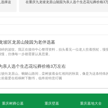
原本以为会是沉重压抑的行程，没想到车开进园区的那一刻，我们俩都不约
人选择这
在重庆九龙坡龙居山陵园为亲人选个生态花坛葬价格3
陵园选墓经历,选个生态树葬2万左右
安息之所，心情会是这样复杂。
九龙坡区龙居山陵园为老伴选墓
细碎的波纹。我正在接待中心整理资料，抬头看见一位老人拄着拐杖，慢
很慢，仿佛每一步都需要认真思量。
为亲人选个生态花坛葬价格3万左右
念驶向龙居山。蜿蜒山路间，栾树披着金红相间的秋装，像是为这条特殊
生前最爱在梧桐树下翻书，临终前特意叮嘱
重庆树葬公墓
重庆壁墓
重庆墓地大全