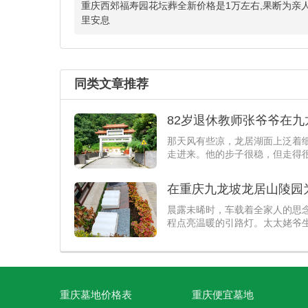
​上周陪朋友去龙居山看墓地，
重庆西郊福寿园花坛葬全新价格是1万左右,果断为亲
地松了口气。
里安息
小王重庆市九龙坡龙居山
以前从来不知道，为亲人找一处
同类文章推荐
82岁退休教师张爷爷在
那天风有些凉，龙居湖面上泛着
走进来。他的步子很稳，但走得
在重庆九龙坡龙居山陵园
晨露未晞时，车载着全家人的思
程点亮温暖的引路灯。太太姥爷
重庆墓地价格表
重庆便宜墓地