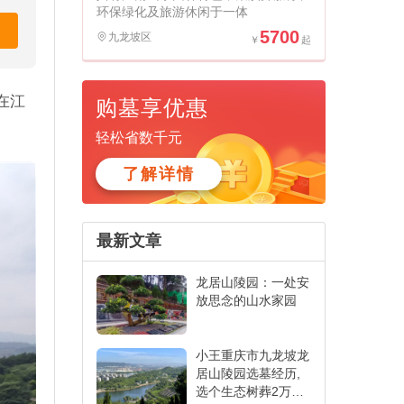
环保绿化及旅游休闲于一体
5700
九龙坡区
在江
购墓享优惠
轻松省数千元
了解详情
最新文章
龙居山陵园：一处安
放思念的山水家园
小王重庆市九龙坡龙
居山陵园选墓经历,
选个生态树葬2万左