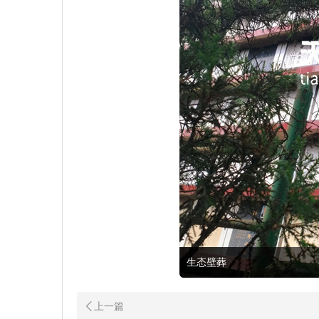
生态壁葬
龙居山陵园：一处安放思