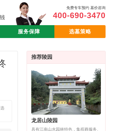
免费专车预约 墓价咨询
400-690-3470
服务保障
选墓策略
推荐陵园
终
园选
龙居山陵园
具有江南山水园林特色，集殡葬服务、