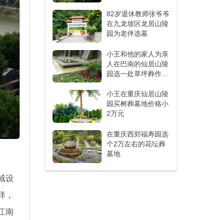
右
82岁退休教师张爷爷
在九龙坡区龙居山陵
园为老伴选墓
小王和他的家人为亲
人在巴南的仙居山陵
园选一处草坪葬作为
长眠之所
小王在重庆仙居山陵
园买树葬墓地价格小
2万元
在重庆西郊福寿园选
个2万左右的花坛葬
墓地
域设
样，
江南