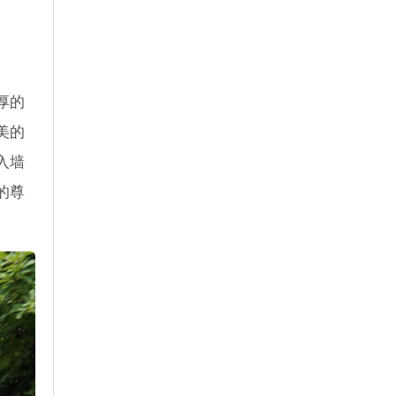
厚的
美的
入墙
的尊