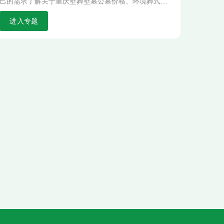
己的需求了解关于重庆壁葬壁墓公墓价格、环境葬式等
信息.
进入专题