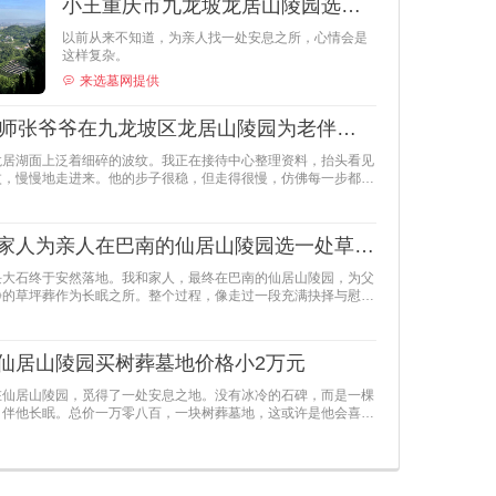
小王重庆市九龙坡龙居山陵园选墓经历,选个生态树葬2万左右
以前从来不知道，为亲人找一处安息之所，心情会是
这样复杂。
来选墓网提供
82岁退休教师张爷爷在九龙坡区龙居山陵园为老伴选墓
龙居湖面上泛着细碎的波纹。我正在接待中心整理资料，抬头看见
杖，慢慢地走进来。他的步子很稳，但走得很慢，仿佛每一步都需
小王和他的家人为亲人在巴南的仙居山陵园选一处草坪葬作为长眠之所
块大石终于安然落地。我和家人，最终在巴南的仙居山陵园，为父
静的草坪葬作为长眠之所。整个过程，像走过一段充满抉择与慰藉
细记
仙居山陵园买树葬墓地价格小2万元
在仙居山陵园，觅得了一处安息之地。没有冰冷的石碑，而是一棵
，伴他长眠。总价一万零八百，一块树葬墓地，这或许是他会喜欢