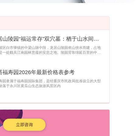
重庆龙居山陵园“福运常存”双穴墓：栖于山水间的永恒眷念
龙坡区白市驿镇的中梁山脉中段，龙居山陵园依山傍水而建，占地
是一处颇具江南园林意蕴的安息之地。陵园背靠绵延百里的中梁
塔福寿园2026年最新价格表参考
福寿园隶属于福寿园国际集团，是经重庆市民政局批准设立的大型
坐落于永川区黄瓜山生态旅游风景区内