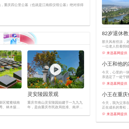
地，重庆四公里公墓（也就是江南殡仪馆公墓）绝对排得
那天风有些凉，
一位老人拄着拐
要认真思量。
来选墓网提供
今天，心里的一
亲选定了一处宁
的心路，值得细
来选墓网提供
灵安陵园景观
小王在重庆
新区鸳鸯镇南
重庆市南山灵安陵园始建于一九九九
今天，我为父亲
秀、林木簇
年，是由重庆市民政局批准、南岸区
正在成长的青松
碑约18公里，
民政局兴办的合法公共墓地，各种手
的归宿。
来选墓网提供
续齐全。