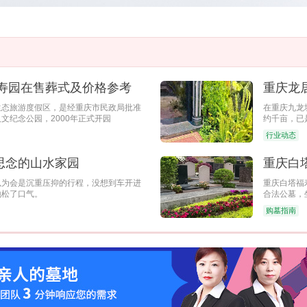
福寿园在售葬式及价格参考
生态旅游度假区，是经重庆市民政局批准
​在重庆九
文纪念公园，2000年正式开园
约千亩，已
山脉
行业动态
思念的山水家园
重庆白
以为会是沉重压抑的行程，没想到车开进
​重庆白塔
地松了口气。
合法公墓，
购墓指南