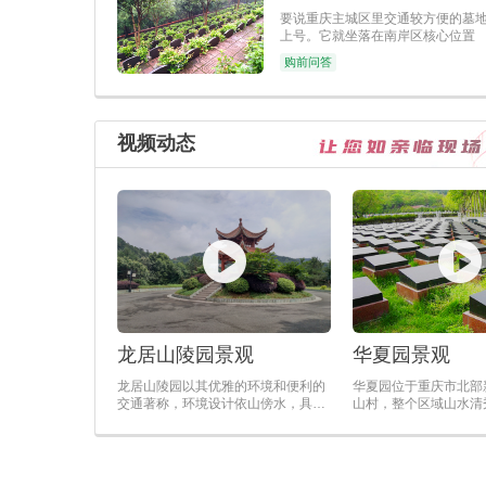
要说重庆主城区里交通较方便的墓
上号。它就坐落在南岸区核心位置
购前问答
视频动态
龙居山陵园景观
华夏园景观
龙居山陵园以其优雅的环境和便利的
华夏园位于重庆市北部
交通著称，环境设计依山傍水，具有
山村，整个区域山水清
江南山水园林特色，三面群山环抱，
拥，交通便捷，距解放
一面朝湖。
距沙坪坝约20公里。