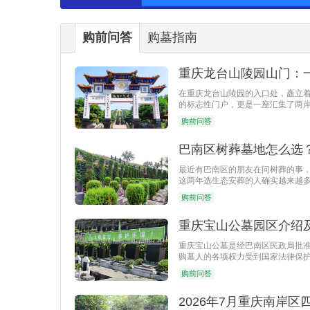
购前问答
购墓指南
重庆龙台山陵园山门：
在重庆龙台山陵园的入口处，矗立
的标志性门户，更是一座汇集了两
购前问答
巴南区树葬墓地怎么选
​最近有巴南区的朋友在问树葬的事
这两年选生态安葬的人确实越来越
购前问答
重庆宝山公墓园区介绍
重庆宝山公墓是经巴南区民政局批
购墓人的各项权力受到国家法律保
购前问答