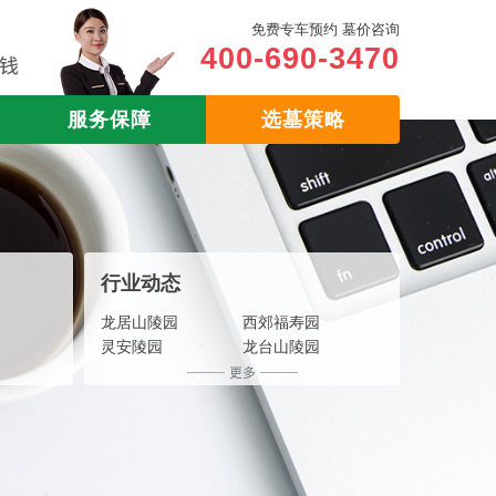
免费专车预约 墓价咨询
400-690-3470
服务保障
选墓策略
行业动态
龙居山陵园
西郊福寿园
灵安陵园
龙台山陵园
福果山生命纪念园
南山福座
宝山公墓
长寿灵安园
龙车寺塔陵园
仙居山陵园
华夏园
重庆白塔福寿园
四公里公墓