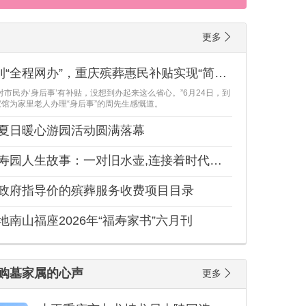
更多
从“来回跑”到“全程网办”，重庆殡葬惠民补贴实现“简申即享”
对市民办‘身后事’有补贴，没想到办起来这么省心。”6月24日，到
馆为家里老人办理“身后事”的周先生感慨道。
夏日暖心游园活动圆满落幕
重庆白塔福寿园人生故事：一对旧水壶,连接着时代的重量与温度
政府指导价的殡葬服务收费项目目录
地南山福座2026年“福寿家书”六月刊
购墓家属的心声
更多