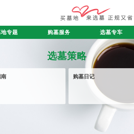
墓地专题
购墓服务
选墓专车
选墓策略
指南
购墓日记