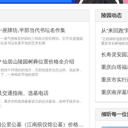
陵园动态
一座牌坊,半部当代书坛名作集
着一座气势恢宏的四柱三间高大型石牌坊。它不仅是陵园
“之前就听说政府
岸众多书法名家手笔的艺术长廊
重庆市石桥铺殡仪
长寿灵安园
？仙居山陵园树葬位置价格全介绍
，想找个环境好的地方，又想知道价位怎么样。说起来，
多了，一来响应节地的倡导
重庆市实行
重庆南岸墓
及交通指南、选墓电话
准，重庆市民政局备案设立的合法墓地，各种手续齐全，
护。
倾听每一位
2026年7月​重庆南岸区四公里公墓（江南殡仪馆公墓）价格表参考