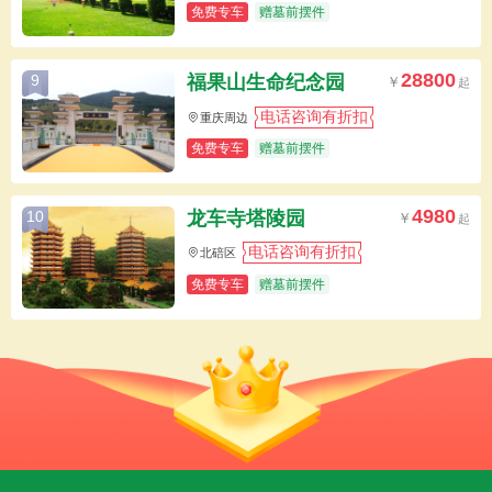
免费专车
赠墓前摆件
28800
福果山生命纪念园
9
电话咨询有折扣
重庆周边
免费专车
赠墓前摆件
4980
龙车寺塔陵园
10
电话咨询有折扣
北碚区
免费专车
赠墓前摆件