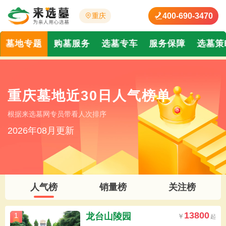
400-690-3470
重庆
墓地专题
购墓服务
选墓专车
服务保障
选墓策
重庆墓地近30日人气榜单
根据来选墓网专员带看人次排序
2026年08月更新
人气榜
销量榜
关注榜
13800
龙台山陵园
1