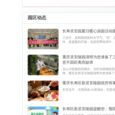
园区动态
长寿灵安园夏日暖心游园活动
三伏天，是我国传统时令节气。“伏”
伏，是盛夏的开端，也是四季轮回中，
重庆灵安陵园清明为您准备了三
意不因距离而缺席
​当山川阻隔您的脚步，当时光模糊您
伸。重庆灵寿灵安陵园清明为您准备了
因距离而缺席。
重庆长寿区新灵安陵园祝所有
冬至这天，太阳虽低 白昼虽短，但是
长寿区新灵安陵园提醒您：预防