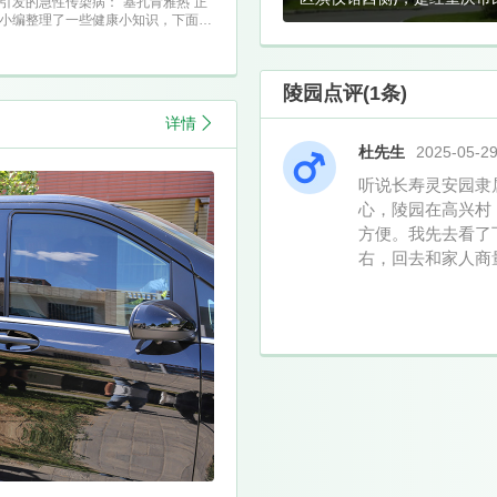
引发的急性传染病：“基孔肯雅热”正
小编整理了一些健康小知识，下面让
陵园点评(1条)
详情
杜先生
2025-05-2
听说长寿灵安园隶
心，陵园在高兴村
方便。我先去看了
右，回去和家人商