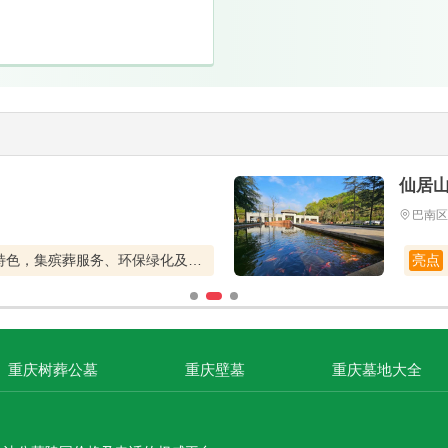
仙居
巴南区
具有江南山水园林特色，集殡葬服务、环保绿化及旅游休闲于一体
亮点
重庆树葬公墓
重庆壁墓
重庆墓地大全