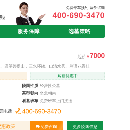
免费专车预约 墓价咨询
400-690-3470
服务保障
选墓策略
7000
起价
山、遥望菩提山，三水环绕、山清水秀、鸟语花香佳
起
购墓优惠中
陵园性质
经营性公墓
墓型朝向
坐北朝南
看墓班车
免费班车上门接送
400-690-3470
园电话
优惠政策
免费咨询
更多陵园信息