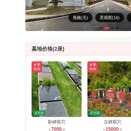
视频(无)
景观图(16)
墓地价格(2座)
本季
本季
热销
热销
灵安园
灵安园
卧碑双穴
立碑双穴
7000
15000