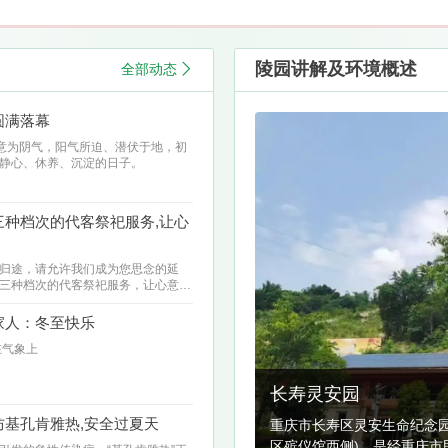
陵园讲解及环境概述
全部动态
圆满落幕
，意为阴气，阳气所迫、潜伏于地，初
静心、休养、沉淀的日子。
种档次的代客祭祀服务,让心
的归途，请允许我们成为您思念的延
三种档次的代客祭祀服务，让心意不
家人：冬至快乐
在气象上
长寿灵安园
基孔肯雅热,安全过夏天
重庆市长寿区灵安生命纪念园(
区殡仪馆西侧)，是经重庆市