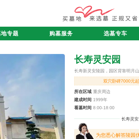
墓地专题
购墓服务
选墓专车
长寿灵安园
长寿新灵安陵园，园区背靠明月
双穴卧碑7000元
所在区域
重庆周边
建成时间
1999年
看墓时间
8:00-18:00
长寿灵安
为您悉心解答陵园