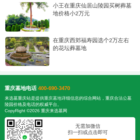
小王在重庆仙居山陵园买树葬墓
步路就能来看他。"是啊，墓地不在于豪华，而在于
地价格小2万元
这份踏实的心安。
温馨提示：
在重庆西郊福寿园选个2万左右
①建议工作日前往，周末选墓家属较多
的花坛葬墓地
②可搭乘轨道交通3号线至四公里站，转乘摆渡
车（免费）
③园区提供代客祭扫服务，适合远途亲属
重庆墓地电话
400-690-3470
来选墓重庆站是提供
重庆墓地
详细信息的综合网站，重庆合法公墓
陵园价格及电话的权威平台。
CopyRight ©2026 重庆来选墓网
无需加微信
扫一扫或点击即可