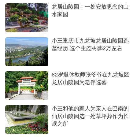
龙居山陵园：一处安放思念的山
水家园
小王重庆市九龙坡龙居山陵园选
墓经历,选个生态树葬2万左右
82岁退休教师张爷爷在九龙坡区
龙居山陵园为老伴选墓
小王和他的家人为亲人在巴南的
挑选墓碑
仙居山陵园选一处草坪葬作为长
眠之所
回程时雨停了，父亲望着车窗外说："老头子肯
定满意，价钱合适，离家又近，清明重阳我们走几