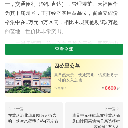
一，交通便利（轻轨直达），管理规范。天福园作
为其下属园区，主打经济实用型墓位，普通立碑价
格集中在1万元-4万区间，相比主城其他动辄3万起
的墓地，性价比非常突出。
走进天福园，第一印象是整齐干净。园区依山
查看全部
势而建，梯田式布局保证了排水和采光。工作人员
带我们看了几处可选区域，我们最终在天福园选下
四公里公墓
一个艺术立碑1万左右。
集自然美景、‌便捷交通、‌优质服务于
一体的安息之地
8600
南岸区
在重庆渝北华夏园为太奶选
清晨带兄妹驱车前往重庆仙
购一块生态壁葬价格4万左右
居山陵园墓地为母亲选择树
葬价格1万左右