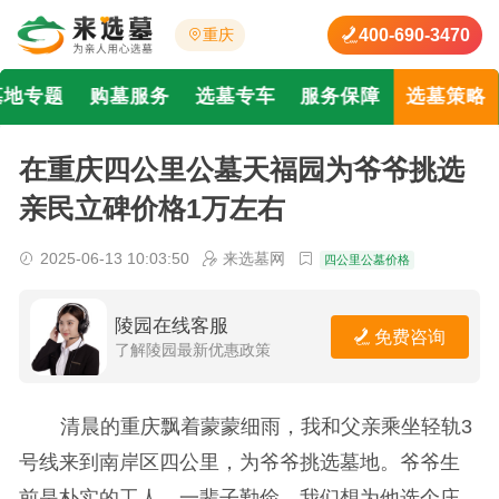
400-690-3470
重庆
墓地专题
购墓服务
选墓专车
服务保障
选墓策略
在重庆四公里公墓天福园为爷爷挑选
亲民立碑价格1万左右
2025-06-13 10:03:50
来选墓网
四公里公墓价格
陵园在线客服
免费咨询
了解陵园最新优惠政策
清晨的重庆飘着蒙蒙细雨，我和父亲乘坐轻轨3
号线来到南岸区四公里，为爷爷挑选墓地。爷爷生
前是朴实的工人，一辈子勤俭，我们想为他选个庄