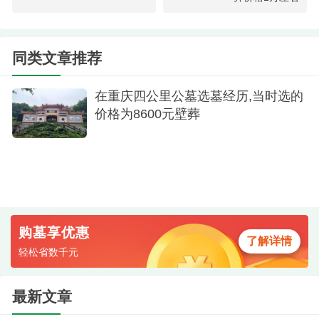
同类文章推荐
墓区环境
在重庆四公里公墓选墓经历,当时选的
服务体验：透明高效，充满人情味。接待我们
价格为8600元壁葬
的李大姐是重庆本地人，说话爽快实在，明确告知
所有费用（刻字、瓷像等可选项目单独报价），主
动出示民政部门核发的经营许可证，还推荐了公交
祭扫专线等便民信息
签订合同时，父亲特意要求在碑文上加刻"勤俭
购墓享优惠
传家"四个字——这正是爷爷常挂嘴边的家训。
了解详情
轻松省数千元
最新文章