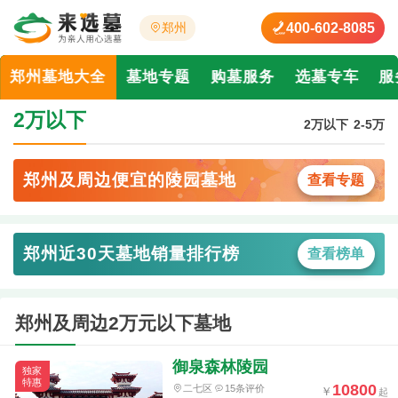
400-602-8085
郑州
郑州墓地大全
墓地专题
购墓服务
选墓专车
服
2万以下
2万以下
2-5万
郑州及周边便宜的陵园墓地
查看专题
郑州近30天墓地销量排行榜
查看榜单
郑州及周边2万元以下墓地
御泉森林陵园
独家
特惠
10800
二七区
15条评价