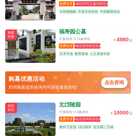
免费专车
满10万可立减2000元
天然植物园
中原文化特色
中西建筑结合
福寿园公墓
独家
特惠
4980
新郑市
14条评价
免费专车
电话咨询有折扣
艺术天地
教育基地
人文资源丰富
购墓优惠活动
点击咨询
郑州购墓提前咨询均可获取最新折扣
北邙陵园
高性
价比
10000
荥阳市
3条评价
免费专车
电话咨询有折扣
毗邻飞龙顶
邙山相伴
近汉霸二王城