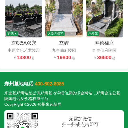
旗帜区
大爱无疆苑
永寿苑
旗帜5A双穴
立碑
寿德福座
中原文化艺术陵园
九皇仙府陵园
九皇仙府陵园
13800
19800
36600
郑州墓地电话
400-602-8085
来选墓郑州站是提供
郑州墓地
详细信息的综合网站，郑州合法公墓
陵园电话及价格权威平台。
CopyRight ©2026 郑州来选墓网
无需加微信
扫一扫或点击即可