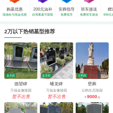
购墓优惠
200元油补
安葬指导
班车接送
赠
现场给与现金优惠
自驾看墓可获取
免费指导
免费班车接送
998
2万以下热销墓型推荐
盘龙园
盘龙园
云鹤园
德望碑
蟠龙碑
壁葬
万福金像陵园
万福金像陵园
云鹤生态陵园
暂不出售
暂不出售
9000