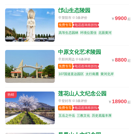
邙山生态陵园
9900
荥阳市
3条评价
免费专车
电话咨询有折扣
高等生态园林
环境位置佳
北面黄河
中原文化艺术陵园
8800
郑州周边
6条评价
免费专车
电话咨询有折扣
107国道直达园区
太行南麓
黄河北岸
莲花山人文纪念公园
热销
18900
登封市
3条评价
免费专车
电话咨询有折扣
五岳之中岳
三教文化
历史底蕴丰厚