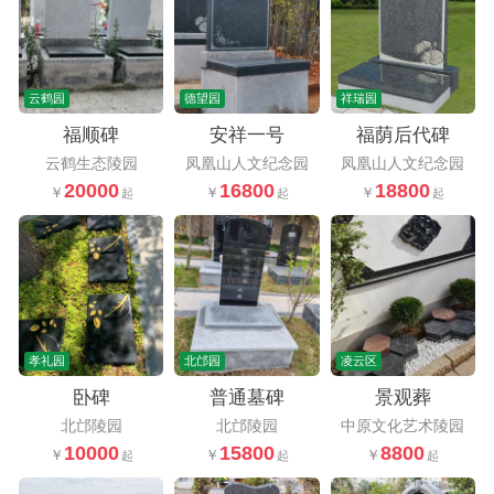
云鹤园
德望园
祥瑞园
福顺碑
安祥一号
福荫后代碑
云鹤生态陵园
凤凰山人文纪念园
凤凰山人文纪念园
20000
16800
18800
孝礼园
北邙园
凌云区
卧碑
普通墓碑
景观葬
北邙陵园
北邙陵园
中原文化艺术陵园
10000
15800
8800