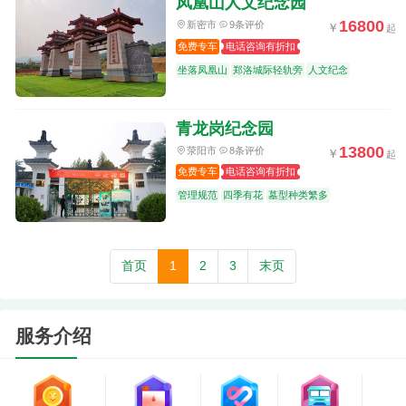
凤凰山人文纪念园
16800
新密市
9条评价
免费专车
电话咨询有折扣
坐落凤凰山
郑洛城际轻轨旁
人文纪念
青龙岗纪念园
13800
荥阳市
8条评价
免费专车
电话咨询有折扣
管理规范
四季有花
墓型种类繁多
首页
1
2
3
末页
服务介绍