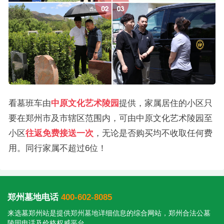
看墓班车由
中原文化艺术陵园
提供，家属居住的小区只
要在郑州市及市辖区范围内，可由中原文化艺术陵园至
小区
往返免费接送一次
，无论是否购买均不收取任何费
用。同行家属不超过6位！
郑州墓地电话
400-602-8085
来选墓郑州站是提供
郑州墓地
详细信息的综合网站，郑州合法公墓
陵园电话及价格权威平台。