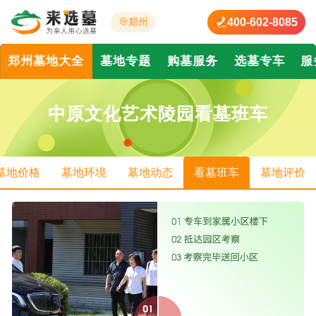
400-602-8085
郑州
郑州墓地大全
墓地专题
购墓服务
选墓专车
服
中原文化艺术陵园看墓班车
墓地价格
墓地环境
墓地动态
看墓班车
墓地评价