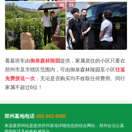
看墓班车由
御泉森林陵园
提供，家属居住的小区只要在
郑州市及市辖区范围内，可由御泉森林陵园至小区
往返
免费接送一次
，无论是否购买均不收取任何费用。同行
家属不超过6位！
郑州墓地电话
400-602-8085
来选墓郑州站是提供
郑州墓地
详细信息的综合网站，郑州合法公墓
陵园电话及价格权威平台。