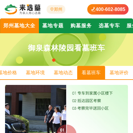
400-602-8085
郑州
郑州墓地大全
墓地专题
购墓服务
选墓专车
服
御泉森林陵园看墓班车
墓地价格
墓地环境
墓地动态
看墓班车
墓地评价