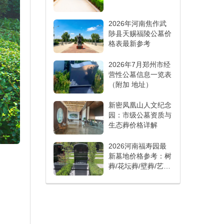
2026年河南焦作武
陟县天赐福陵公墓价
格表最新参考
2026年7月郑州市经
营性公墓信息一览表
（附加 地址）
新密凤凰山人文纪念
园：市级公墓资质与
生态葬价格详解
2026河南福寿园最
新墓地价格参考：树
葬/花坛葬/壁葬/艺术
墓各多少钱？