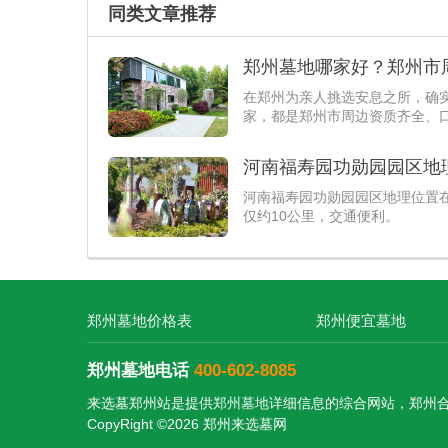
同类文章推荐
提供生态壁葬服务，价格在你的
郑州墓地哪家好？郑州市
在郑州为亲人挑选安息之所，确
家，都是郑州市周边资质齐全、
河南福寿园功勋园园区地
河南福寿园功勋园园区地理位置
仅约10公里，交通便利。
郑州墓地价格表
郑州便宜墓地
郑州墓地电话
400-602-8085
来选墓郑州站是提供
郑州墓地
详细信息的综合网站，郑州
CopyRight ©2026 郑州来选墓网