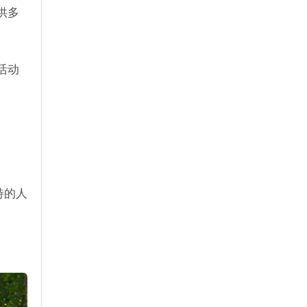
供多
活动
特的人