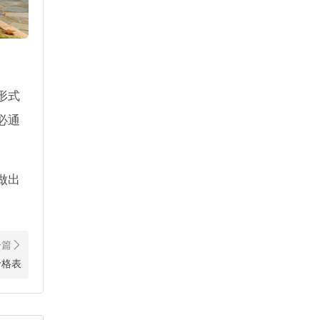
形式
必通
做出
底。
价格表
园都