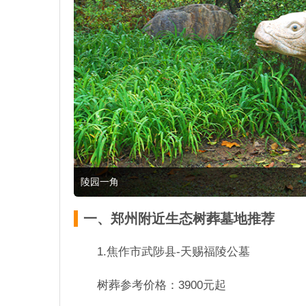
陵园一角
一、郑州附近生态树葬墓地推荐
1.焦作市武陟县-天赐福陵公墓
树葬参考价格：3900元起