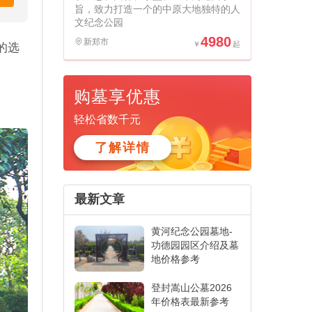
旨，致力打造一个的中原大地独特的人
文纪念公园
4980
新郑市
的选
购墓享优惠
轻松省数千元
了解详情
最新文章
黄河纪念公园墓地-
功德园园区介绍及墓
地价格参考
登封嵩山公墓2026
年价格表最新参考