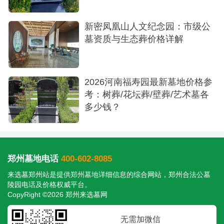
新密凤凰山人文纪念园：市级公
墓资质与生态葬价格详解
2026河南福寿园最新墓地价格参
考：树葬/花坛葬/壁葬/艺术墓各
多少钱？
郑州墓地电话
400-602-8085
来选墓郑州站是提供
郑州墓地
详细信息的综合网站，郑州合法公墓
陵园电话及价格权威平台。
CopyRight ©2026 郑州来选墓网
无需加微信