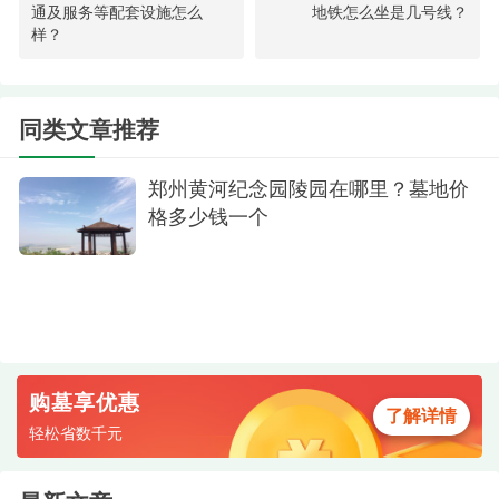
通及服务等配套设施怎么
地铁怎么坐是几号线？
样？
节地生态花坛葬
同类文章推荐
以郑州黄河纪念公园为例，该陵园积极响应国
家殡葬改革政策，推出了免费的节地生态花坛葬服
郑州黄河纪念园陵园在哪里？墓地价
格多少钱一个
务，将骨灰安葬于精心打造的花坛景观中，让逝者
长眠于鲜花绿植之间。这种创新的安葬模式不仅降
低了群众殡葬负担，更通过"一花一世界，一树一永
恒"的生态美学，将追思缅怀与自然景观完美结合，
使生命在回归自然的过程中获得永恒的纪念价值，
充分展现了现代殡葬文化的人文关怀和生态智慧。
购墓享优惠
了解详情
轻松省数千元