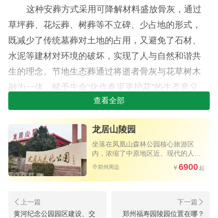
这种安葬方式采用可降解材料盛放骨灰，通过
草坪葬、花坛葬、树葬等不立碑、少占地的形式，
既减少了传统墓葬对土地的占用，又避免了石材、
水泥等建材对环境的破坏，实现了人与自然和谐共
生的理念。节地生态葬通过将逝者骨灰与花草树木
融为一体，赋予生命"化作春泥更护花"的生态意义，
查看全部
既满足了人们"入土为安"的传统观念，又体现了当代
社会可持续发展的要求。
龙居山陵园
坐落在凤凰山森林公园核心旅游区
内，浓缩了中原地区近、现代的人文
历史
6900
郑州周边
黄河纪念公园园区建设、交
郑州福寿园陵园位置在哪？