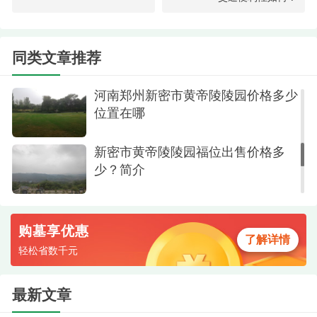
墓区
新密便宜墓地双穴立碑价格不到一万
随着生活水平的提高，人们在追求高品质生活
同类文章推荐
的同时，对公墓环境的要求也越来越高。因此现代
公墓建设中的园林化、人性化越来越受到逝者家属
河南郑州新密市黄帝陵陵园价格多少
的青睐。然而现代化园林式公墓的建设，需要承包
位置在哪
方对墓区环境进行人工改造，诸如把山丘改造成梯
新密市黄帝陵陵园福位出售价格多
田、深挖河流或扩建人工湖等这些人工改造的成本
少？简介
相应地会均摊到墓穴的售价中。皇帝岭陵园群山环
抱，层峦叠嶂，山脉绵延无穷，举目眺望，苍葱翠
柏，青山如黛！目前皇帝岭陵园立碑价格是1万左右
购墓享优惠
了解详情
起，近期有活动，下来的话才9千元，性价比很是高
轻松省数千元
呢？有需求选购的抓紧咨询了。
最新文章