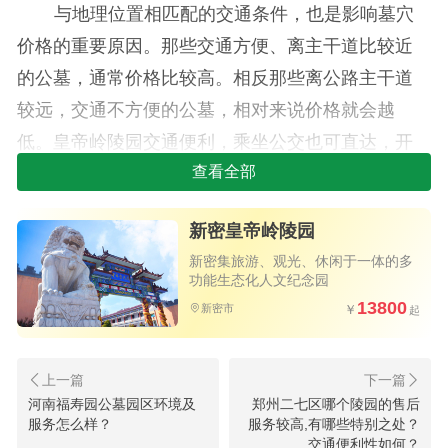
与地理位置相匹配的交通条件，也是影响墓穴
价格的重要原因。那些交通方便、离主干道比较近
的公墓，通常价格比较高。相反那些离公路主干道
较远，交通不方便的公墓，相对来说价格就会越
低。皇帝岭陵园交通便利，乘坐公交也可直达，开
车更方便。
查看全部
新密皇帝岭陵园
新密集旅游、观光、休闲于一体的多
功能生态化人文纪念园
13800
新密市
河南福寿园公墓园区环境及
郑州二七区哪个陵园的售后
新密皇帝岭陵园2026年最新墓地价格
服务怎么样？
服务较高,有哪些特别之处？
交通便利性如何？
表参考