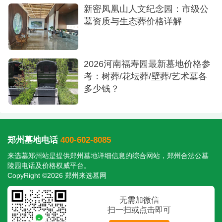
新密凤凰山人文纪念园：市级公
墓资质与生态葬价格详解
2026河南福寿园最新墓地价格参
考：树葬/花坛葬/壁葬/艺术墓各
多少钱？
郑州墓地电话
400-602-8085
来选墓郑州站是提供
郑州墓地
详细信息的综合网站，郑州合法公墓
陵园电话及价格权威平台。
CopyRight ©2026 郑州来选墓网
无需加微信
扫一扫或点击即可