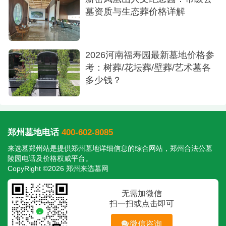
合的选择。陵园均有免费接送看墓服务，具体咨询
墓资质与生态葬价格详解
热线预约。
2026河南福寿园最新墓地价格参
考：树葬/花坛葬/壁葬/艺术墓各
多少钱？
郑州墓地电话
400-602-8085
来选墓郑州站是提供
郑州墓地
详细信息的综合网站，郑州合法公墓
陵园电话及价格权威平台。
CopyRight ©2026 郑州来选墓网
无需加微信
扫一扫或点击即可
微信咨询