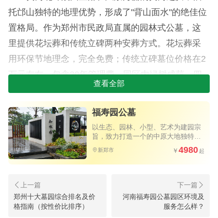
托邙山独特的地理优势，形成了"背山面水"的绝佳位
置格局。作为郑州市民政局直属的园林式公墓，这
里提供花坛葬和传统立碑两种安葬方式。花坛葬采
用环保节地理念，完全免费；传统立碑墓位价格在2
万元左右，包含20年管理费。园区内绿树成荫，四
查看全部
季常青，配备专业的礼仪服务和24小时安保系统，
每年清明期间还提供免费的祭扫接送服务。
福寿园公墓
福寿园公墓是郑州生态葬的先行者，位于郑州
以生态、园林、小型、艺术为建园宗
旨，致力打造一个的中原大地独特的
西区，以"公园化、艺术化"的设计理念著称。这里提
人文纪念公园
4980
新郑市
供花坛葬、壁葬和树葬等多种生态安葬形式，价格
极具竞争力：壁葬4000元左右，树葬完全免费。园
区内设有人文纪念广场和追思长廊，将传统文化与
黄河纪念公园墓地-功德园园区介绍及
郑州十大墓园综合排名及价
河南福寿园公墓园区环境及
现代殡葬理念完美融合。特别值得一提的是，福寿
格指南（按性价比排序）
服务怎么样？
墓地价格参考