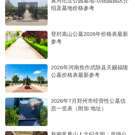
黄河纪念公园墓地-功德园园区介
绍及墓地价格参考
陵园文化
登封嵩山公墓2026年价格表最新
参考
郑州不错墓地共同优势
均为郑州市民政局审批的合法公墓，手续齐全
2026年河南焦作武陟县天赐福陵
有保障
公墓价格表最新参考
环境优美，管理规范，服务专业
提供多种安葬形式，满足不同需求
2026年7月郑州市经营性公墓信
息一览表（附加 地址）
价格透明，无隐形消费
郑州这几家优质公墓在环境、服务和价格方面
都达到了良好平衡，市民可根据自身需求做出最适
新密凤凰山人文纪念园：市级公