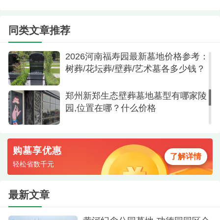
园首创"互联网+祭扫"服务，家属可通过手机APP远
2026年7月郑州市经营性公墓信息一
程祭拜，解决了异地亲属的祭奠难题。
览表（附加 地址）
同类文章推荐
御泉森林陵园位于郑州南郊的生态保护区，森
林覆盖率高达70%。这里的特色是"一墓一景"的设
2026河南福寿园最新墓地价格参考：
树葬/花坛葬/壁葬/艺术墓各多少钱？
计，每个墓位都享有独立的景观空间。花坛葬和传
统立碑的价格在1万元左右，性价比极高。陵园配套
郑州新郑生态壁葬墓地墓型有哪家陵
有五星级接待中心、专业安葬礼仪团队，并提供代
园,位置在哪？什么价格
客祭扫、清洁维护等增值服务。交通方面，地铁6号
线可直达，市区还设有免费祭扫专线。
购墓享优惠
了解详情
轻松省数千元
最新文章