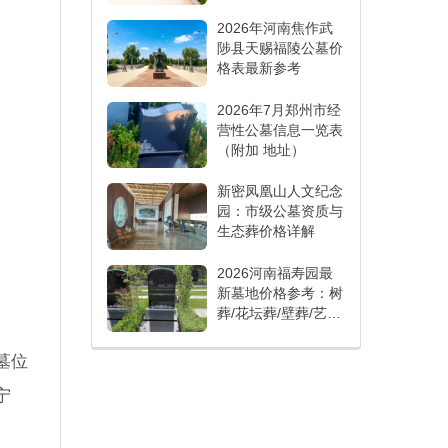
2026年河南焦作武
陟县天赐福陵公墓价
格表最新参考
2026年7月郑州市经
营性公墓信息一览表
（附加 地址）
新密凤凰山人文纪念
园：市级公墓资质与
生态葬价格详解
2026河南福寿园最
新墓地价格参考：树
葬/花坛葬/壁葬/艺术
墓各多少钱？
墓位
宁