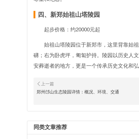
四、新郑始祖山塔陵园
起步价格：约20000元起
始祖山塔陵园位于新郑市，这里背靠始祖
礴；右为卧虎坪，匍匐护持。陵园以历史人文
安葬逝者的地方，更是一个传承历史文化和弘
郑州的云鹤生态陵园怎么
在郑州市二七区嵩山南路的静谧
郑州邙山生态陵园详情：概况、环境、交通
陵园怎么样呢？是正规合法墓地
2025郑州二七区云鹤生
云鹤生态艺术陵园，坐落于郑州
同类文章推荐
小桥流水，仿佛置身于一幅美丽