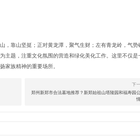
山，靠山坚挺；正对黄龙潭，聚气生财；左有青龙岭，气势
为主题，注重文化氛围的营造和绿化美化工作。这里不仅是
扬家族精神的重要场所。
样？是正规合法墓地吗？
之地，有一处被金水河温柔环抱的生态陵园——云鹤生态艺术陵园，那么
郑州新郑市合法墓地推荐？新郑始祖山塔陵园和福寿园
吗？我们来了解下。
态艺术陵园壁葬介绍及最新报价
市二七区，是一座集生态、艺术与人文于一体的现代化陵园。陵园绿树环
的画卷之中