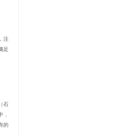
，注
满足
（石
中，
有的