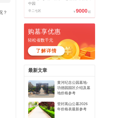
中园
9000
二七区
况？
购墓享优惠
轻松省数千元
了解详情
最新文章
黄河纪念公园墓地-
功德园园区介绍及墓
地价格参考
登封嵩山公墓2026
年价格表最新参考