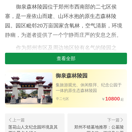
御泉森林陵园位于郑州市西南部的二七区侯
寨，是一座依山而建、山环水抱的原生态森林陵
园。园区毗邻20万亩国家含氧林，空气清新，环境
静幽，为逝者提供了一个宁静而庄严的安息之所。
作为郑州市区及周边地区较有名气的陵园之
一，御泉森林陵园不仅自然环境优越，还经过了
查看全部
省、市各部门的批准，由西上海集团投资经营，确
御泉森林陵园
保了其合法性和规范性。园区内设有万寿园、万福
园、军魂园、释园、圣泽园、圣福园、祈福园、华
集旅游观光、休闲祭拜、纪念公园于
一体的原生态森林陵园
夏故园以及家族墓葬区等多个区域，墓地种类和碑
10800
二七区
型繁多，能够满足不同客户的各种需求。
二、御泉森林陵园交通指南
2026年7月郑州市经营性公墓信息一
莲花山人文纪念园环境及其
郑州不错墓地推荐：公墓陵
御泉森林陵园地理位置优越，交通便利，距离