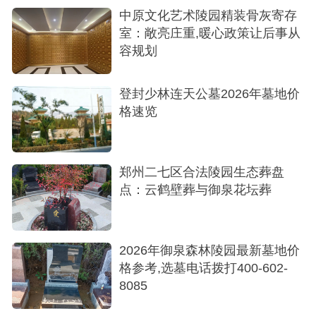
北邙山上的黄河纪念公园是一家合法性毋庸置
中原文化艺术陵园精装骨灰寄存
疑，且拥有绝佳位置、一流环境和高端规划的综合
室：敞亮庄重,暖心政策让后事从
容规划
型陵园。它成功地将传统的殡葬功能提升到了生态
纪念与人文传承的新高度，是郑州市民一个非常值
登封少林连天公墓2026年墓地价
得考虑的优秀选择。
格速览
郑州二七区合法陵园生态葬盘
点：云鹤壁葬与御泉花坛葬
2026年御泉森林陵园最新墓地价
格参考,选墓电话拨打400-602-
8085