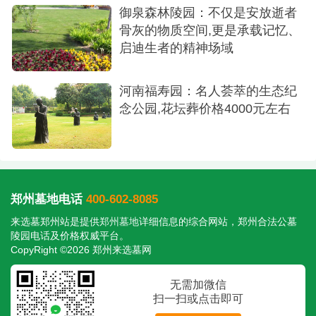
御泉森林陵园：不仅是安放逝者
骨灰的物质空间,更是承载记忆、
启迪生者的精神场域
河南福寿园：名人荟萃的生态纪
念公园,花坛葬价格4000元左右
郑州墓地电话
400-602-8085
来选墓郑州站是提供
郑州墓地
详细信息的综合网站，郑州合法公墓
陵园电话及价格权威平台。
CopyRight ©2026 郑州来选墓网
无需加微信
扫一扫或点击即可