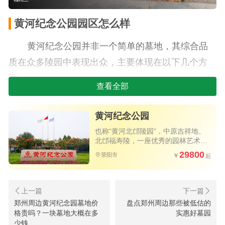
黄河纪念公园园区怎么样
黄河纪念公园并非一个简单的墓地，其综合品
质在众多陵园中表现出众，主要体现在以下几个方
面：
查看全部
1.绝佳的地势格局与自然环境：园区的地理位置
黄河纪念公园
是其最大优势之一。它坐落于素有“生居苏杭，死葬
北邙”之称的北邙山之上，背靠这座历史名山，得
也称“黄河北邙陵园”，中原吉祥地、
北邙福寿陵，一座优秀的园林艺术陵
以“踞巍巍北邙”，有了坚实的依靠。同时，它又“临
园
29800
荥阳市
九曲黄河”，面朝中华民族的母亲河，实现了“背山面
水”的传统上吉格局。这种“砂环水抱，依山望水”的
布局，尽显原生态的自然大山水风光，环境恢宏大
郑州周边黄河纪念园墓地价
盘点郑州周边那些被低估的
郑州邙山陵园墓地价格大概在多少
气，宁静祥和。
格贵吗？一块墓地大概在多
实惠好墓园
少钱
钱？