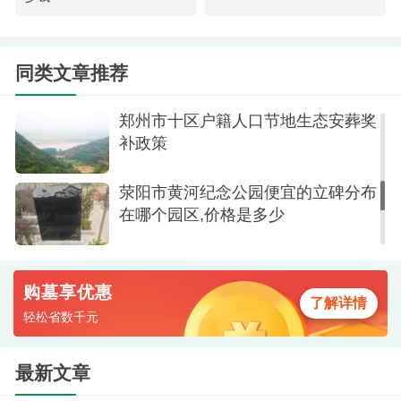
2.高定位的规划设计理念：园区定位高端，旨在
打造一个集多重功能于一体的综合性生态人文纪念
荥阳市墓地有几处？荥阳高村附近的
陵园有哪些？墓位价格多少钱
同类文章推荐
公园。它不仅仅是一处安葬场所，还融合了生态旅
游、爱国教育、公益服务等功能。在建筑和景观设
郑州市十区户籍人口节地生态安葬奖
计上，它“融合东方典雅建筑设计与现代人文理念”，
补政策
使得园内的纪念设施既庄重典雅，又不失现代美
感，让整个环境摆脱了传统墓地的阴郁感，充满
荥阳市黄河纪念公园便宜的立碑分布
在哪个园区,价格是多少
了“阳光、绿意与宁静”。
3.人文与生态并重：公园的设计让每处安息之地
都环抱在绿意之中，体现了对生命的尊重和对自然
购墓享优惠
了解详情
的敬畏。同时，它注重人文纪念功能，为后人提供
轻松省数千元
了一个优美、肃穆的追思环境，是一个真正实现人
与自然、文化与生态和谐共生的纪念公园。
最新文章