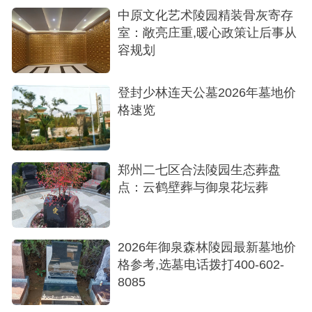
中原文化艺术陵园精装骨灰寄存
参考起价：10,800元
室：敞亮庄重,暖心政策让后事从
容规划
位置：二七区
特色：原生态森林陵园，天然植物园环境、集
登封少林连天公墓2026年墓地价
旅游观光、休闲祭拜、纪念公园于一体、中西建筑
格速览
结合，具有中原文化特色
3.万福金像陵园
郑州二七区合法陵园生态葬盘
点：云鹤壁葬与御泉花坛葬
参考价格：38,000元起
位置：二七区
2026年御泉森林陵园最新墓地价
特色：贴近市区的花园式墓地、古典与现代园
格参考,选墓电话拨打400-602-
林结合、环境优美，陶冶情操
8085
建议预约免费专车服务，亲自到陵园考察环