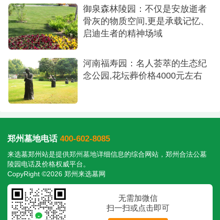
境、墓型和服务，价格可能变动，购墓前请电话确
御泉森林陵园：不仅是安放逝者
骨灰的物质空间,更是承载记忆、
认最新价格和优惠。建议对比2-3家陵园，选择最符
启迪生者的精神场域
合需求的墓地
河南福寿园：名人荟萃的生态纪
念公园,花坛葬价格4000元左右
郑州墓地电话
400-602-8085
来选墓郑州站是提供
郑州墓地
详细信息的综合网站，郑州合法公墓
陵园电话及价格权威平台。
CopyRight ©2026 郑州来选墓网
无需加微信
扫一扫或点击即可