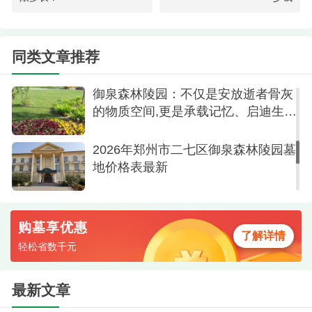
2026年御泉森林陵园最新墓地价格参
考,选墓电话拨打400-602-8085
同类文章推荐
名人
御泉森林陵园：不仅是安放逝者骨灰
二七区各陵园详细介绍
的物质空间,更是承载记忆、启迪生者
的精神场域
1.云鹤生态陵园
2026年郑州市二七区御泉森林陵园墓
地价格表最新
参考起价：9,000元
位置：二七区金水河畔生态植物园内
购墓享优惠
特色：中原地区少有的"园中园"设计，坐落于生
了解详情
轻松省数千元
态植物园内、多路公交直达，交通便利、生态环境
优美，金水河畔自然风光
最新文章
2.御泉森林陵园