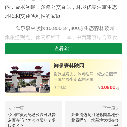
内，金水河畔，多路公交直达，环境优美注重生态
环境和交通便利性的家庭
御泉森林陵园10,800-34,800原生态森林陵园，
集旅游观光、休闲祭拜于一体，中西建筑结合喜欢
自然景观和文化特色的家庭
查看全部
万福金像陵园38,000起（需电话咨询）贴近市
御泉森林陵园
区的花园式墓地，古典与现代园林结合追求高品质
集旅游观光、休闲祭拜、纪念公园于
墓园环境的家庭
一体的原生态森林陵园
10800
二七区
荥阳市黄河纪念公园可以骨
郑州周边黄河纪念园墓地价
郑州二七区合法陵园生态葬盘点：云
灰寄存吗？怎么收费的？期
格贵吗？一块墓地大概在多
限多长？
少钱
鹤壁葬与御泉花坛葬