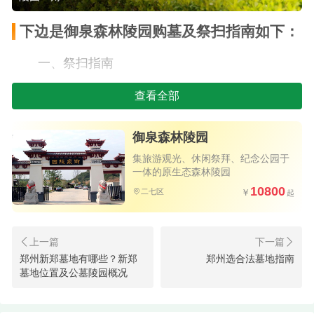
下边是御泉森林陵园购墓及祭扫指南如下：
一、祭扫指南
1.绿色祭扫
查看全部
园内全面实行禁燃禁放，请大家继续遵守陵园
御泉森林陵园
祭祀规定，做到无烟祭祀、环保祭祀，倡导文明新
集旅游观光、休闲祭拜、纪念公园于
风，推进移风易俗。
一体的原生态森林陵园
10800
二七区
2.祭扫方式
陵园不仅提供代客祭扫，还提供多种多样的祭
扫方式，无论身处何方，在线祭祀，云上思念，心
2026年御泉森林陵园最新墓地价格参
郑州新郑墓地有哪些？新郑
郑州选合法墓地指南
意不减。
墓地位置及公墓陵园概况
考,选墓电话拨打400-602-8085
3.交通路线
御泉森林陵园：不仅是安放逝者骨灰