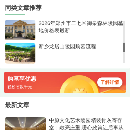
的物质空间,更是承载记忆、启迪生者
同类文章推荐
自驾您可以从嵩山路南三环进入郑密路（316省
的精神场域
道、郑登快速路），一直向南临近四环即可到达。
2026年郑州市二七区御泉森林陵园墓
地价格表最新
公共交通您可乘坐722路、560路、郑州至新密
大巴到三李村口下车。
新乡龙居山陵园购墓流程
二、购墓指南
客户凭火化证明或市民政局规定的六种认购寿
穴的证明材料，即可购墓。
购墓享优惠
了解详情
1、使用人的死亡证明、火化证明、骨灰寄存证
轻松省数千元
（迁墓凭迁移证）及使用人的证件照；
最新文章
2、填写用户的姓名、正确的出生日期和死亡日
期，并提供申请人的姓名和联系号码
中原文化艺术陵园精装骨灰寄存
室：敞亮庄重,暖心政策让后事从