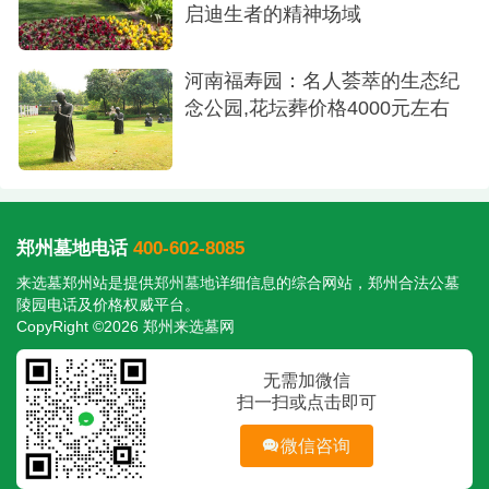
启迪生者的精神场域
河南福寿园：名人荟萃的生态纪
念公园,花坛葬价格4000元左右
郑州墓地电话
400-602-8085
来选墓郑州站是提供
郑州墓地
详细信息的综合网站，郑州合法公墓
陵园电话及价格权威平台。
CopyRight ©2026 郑州来选墓网
无需加微信
扫一扫或点击即可
微信咨询