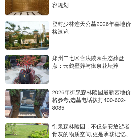
3、碑文填好后，仔细检查一下，确实要签字。
容规划
购墓流程
登封少林连天公墓2026年墓地价
第1步、凭证件至陵园
格速览
第2步、销售员接待沟通
第3步、填写申购单
郑州二七区合法陵园生态葬盘
点：云鹤壁葬与御泉花坛葬
第4步、实地选购福地
第5步、选择安葬配套用品
2026年御泉森林陵园最新墓地价
第6步、办理碑文手续
格参考,选墓电话拨打400-602-
第7步、审核确认签字
8085
第8步、财务交款
御泉森林陵园：不仅是安放逝者
骨灰的物质空间,更是承载记忆、
第9步、办理安葬