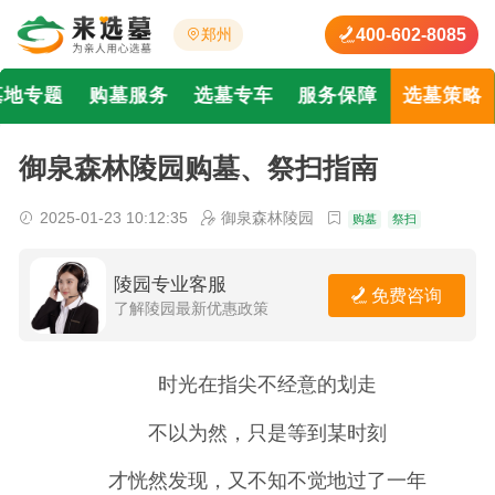
400-602-8085
郑州
墓地专题
购墓服务
选墓专车
服务保障
选墓策略
御泉森林陵园购墓、祭扫指南
2025-01-23 10:12:35
御泉森林陵园
购墓
祭扫
陵园专业客服
免费咨询
了解陵园最新优惠政策
时光在指尖不经意的划走
不以为然，只是等到某时刻
才恍然发现，又不知不觉地过了一年