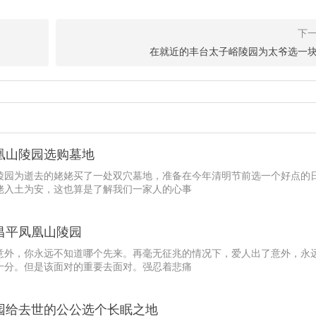
在就近的丰台太子峪陵园为太爷选一
凰山陵园选购墓地
陵园为逝去的姥姥买了一处双穴墓地，准备在今年清明节前选一个好点的
姥入土为安，这也算是了解我们一家人的心事
昌平凤凰山陵园
意外，你永远不知道哪个先来。再毫无征兆的情况下，爱人出了意外，永
十分。但是该面对的重要去面对。强忍着悲痛
园给去世的公公选个长眠之地