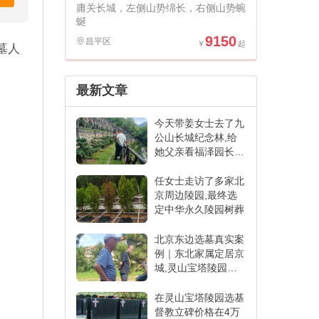
庸关长城，左侧山势绵长，右侧山势蜿
蜒
9150
昌平区
墓人
最新文章
今天带姜女士去了九
公山长城纪念林,给
她父亲看福泽园长青
苑的寿穴
任女士走访了多家北
京周边陵园,最终选
定中华永久陵园树葬
北京东边选墓真实案
例｜东北家属定居京
城,灵山宝塔陵园圆
满安置祖辈
在灵山宝塔陵园选基
督教立碑价格在4万