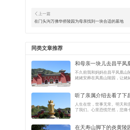
在门头沟万佛华侨陵园为母亲找到一块合适的墓地
同类文章推荐
和母亲一块儿去昌平凤
不久前我和妈妈在昌平凤凰山
姥姥安葬在凤凰山陵园，让姥
听了亲属介绍去看了下
人生在世，世事无常。明天和
了我们。心里恐慌茫然，悲痛
在天寿山脚下的炎黄陵