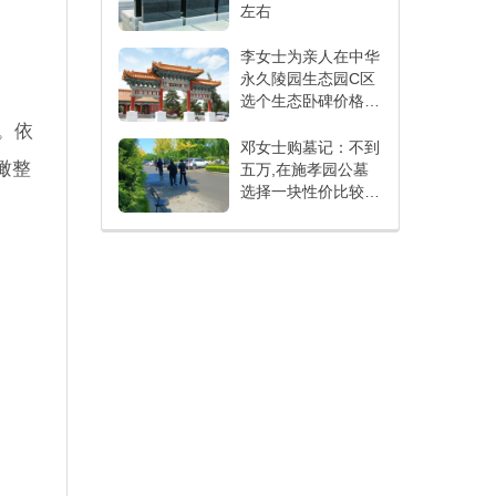
左右
李女士为亲人在中华
永久陵园生态园C区
选个生态卧碑价格
16800元
。依
邓女士购墓记：不到
瞰整
五万,在施孝园公墓
选择一块性价比较高
的墓地