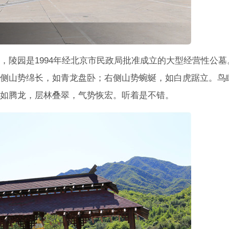
，陵园是1994年经北京市民政局批准成立的大型经营性公墓
侧山势绵长，如青龙盘卧；右侧山势蜿蜒，如白虎踞立。鸟
如腾龙，层林叠翠，气势恢宏。听着是不错。