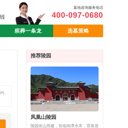
墓地咨询服务电话
400-097-0680
殡葬一条龙
选墓策略
推荐陵园
预约
凤凰山陵园
陵园依山而建，前临响潭水库，背靠居