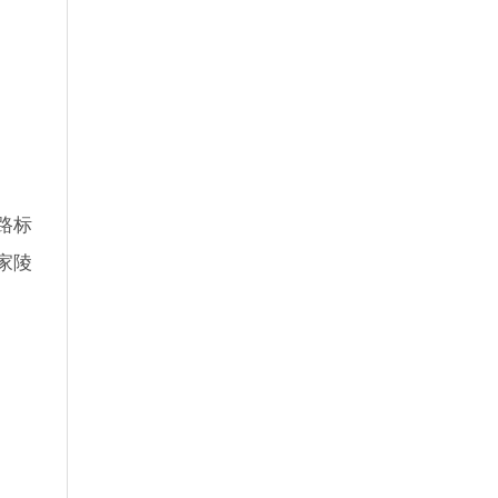
路标
家陵