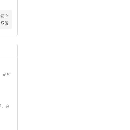
新场景
、副局
道、台