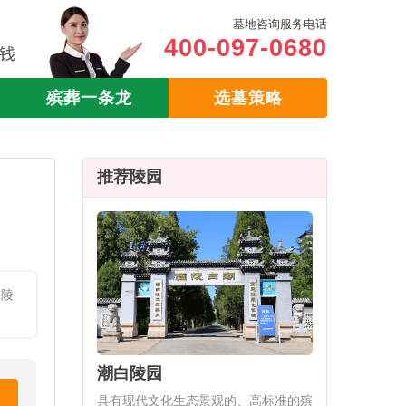
墓地咨询服务电话
400-097-0680
殡葬一条龙
选墓策略
推荐陵园
白陵
潮白陵园
具有现代文化生态景观的、高标准的殡