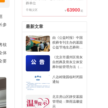
葬单位
63900
顺义区
巡
长参
最新文章
由《公益时报》中国
殡葬专刊主办的墓园
考核
公益节地生态葬和创
新发展经验交流活动
全体
在江苏省宜兴市举办
《北京市通州区骨灰
全要
自然葬及骨灰立体安
葬补贴管理办法（征
求意见稿）》
八达岭陵园临时闭园
通知
北京房山区静安墓园
管理处：降雨温馨提
示