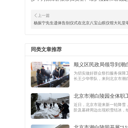
杨振宁先生遗体告别仪式在北京八宝山殡仪馆大礼堂
同类文章推荐
顺义区民政局领导到潮
为切实做好群众祭扫服务保障
长王少华带队，来到北京市潮
北京市潮白陵园全体职
近日，北京市迎来新一轮降雪
阶及墓碑周边出现积雪结冰，
北京市潮白陵园开展“11