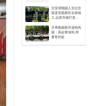
文安清颐园人文纪念
园圣安园新区全面竣
工,品质升级打造人
文纪念新标杆
天寿陵园新开放煦风
园：风起青绿间,所
爱有归处