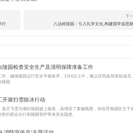
举行
八达岭陵园：引入礼学文化,构建国学追思
白陵园检查安全生产及清明保障准备工作
工作，确保陵园运行安全平稳有序，3月6日上午，顺义区民政局党组成员
白陵园
工开展扫雪除冰行动
，漫天飞雪为潮白陵园披上银装，虽增添了肃穆氛围，却也导致园区主干
给祭扫群众出行和陵园管护带来安全隐患。
9 消防宣传月”主题活动