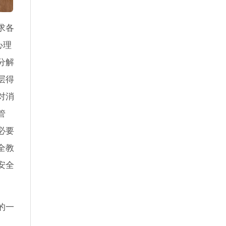
求各
心理
分解
层得
对消
管
必要
全教
安全
的一