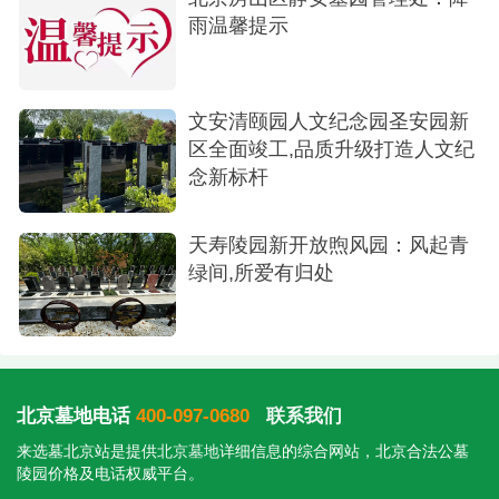
八达岭陵园相关负责人介绍，此次引入礼学文
雨温馨提示
化并非“统一标准”，而是“丰富选择”。希望客户在多
元祭扫方式中，不仅能通过学习国学知识更深刻地
传递思念，更能在实践中感知“敬、诚、礼、孝”的文
文安清颐园人文纪念园圣安园新
化内核，让每一次追思既成为情感表达的载体，也
区全面竣工,品质升级打造人文纪
念新标杆
成为国学精神与传统美德代代相传的具体实践。
天寿陵园新开放煦风园：风起青
绿间,所爱有归处
北京墓地电话
400-097-0680
联系我们
来选墓北京站是提供
北京墓地
详细信息的综合网站，北京合法公墓
陵园价格及电话权威平台。