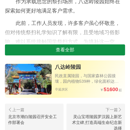
作为承载思念的祭扫场所，八达岭陵园始终在
探索如何更好地满足客户需求。
此前，工作人员发现，许多客户虽心怀敬意，
但对传统祭扫礼学知识了解有限，且受地域习俗影
响，难以系统接触国学祭扫方式。为填补这一空
查看全部
白，八达岭陵园组织工作人员深入学习《墓祭礼》
视频资料，从典籍中梳理传统祭扫的文化内涵与核
八达岭陵园
心流程。
民政直属陵园，与国家森林公园接
壤，园内植物539种，绿化面积达
80%以上
51600
延庆区
北京市潮白陵园召开安全工
灵山宝塔陵园罗汉园上新艺
作部署会
术立碑,打造高端生命纪念新
选择