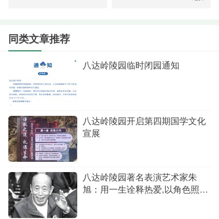
同类文章推荐
祭扫
八达岭陵园临时闭园通知
为让客户直观接触、便捷学习国学祭扫知识，
八达岭陵园将《墓祭礼》核心内容以多样化形式呈
现：在服务大厅设置专题展板，用图文结合的方式
清晰解读传统祭扫仪程。
八达岭陵园开启第四期国学文化
宣展
八达岭陵园著名表演艺术家朱
旭：用一生诠释热爱,以角色照亮
时光​