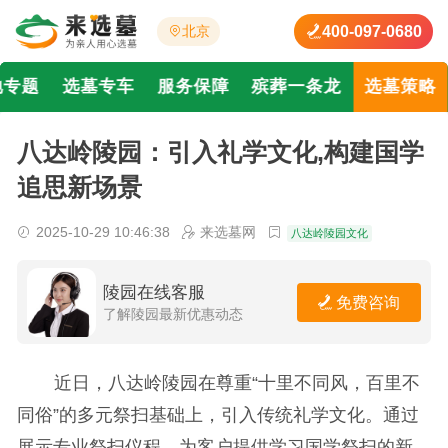
400-097-0680
北京
地专题
选墓专车
服务保障
殡葬一条龙
选墓策略
八达岭陵园：引入礼学文化,构建国学
追思新场景
2025-10-29 10:46:38
来选墓网
八达岭陵园文化
陵园在线客服
免费咨询
了解陵园最新优惠动态
近日，八达岭陵园在尊重“十里不同风，百里不
同俗”的多元祭扫基础上，引入传统礼学文化。通过
展示专业祭扫仪程，为客户提供学习国学祭扫的新