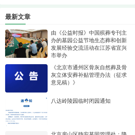
最新文章
由《公益时报》中国殡葬专刊主
祭品陈设
办的墓园公益节地生态葬和创新
发展经验交流活动在江苏省宜兴
通过休息区电视循环播放《墓祭礼》相关视
市举办
频，详细讲解礼学背后的文化意义。客户在祭扫之
《北京市通州区骨灰自然葬及骨
余，可随时驻足观看、学习，根据自身意愿将国学
灰立体安葬补贴管理办法（征求
祭扫元素融入追思过程，既保留了个人或地域的祭
意见稿）》
扫习惯，又多了一种表达敬意的文化方式。
八达岭陵园临时闭园通知
“以前只知道按家里的老规矩祭扫，现在看了展
板才明白，传统礼学里的每一步都藏着对逝者的尊
重。”一位客户在参观后表示。
北京房山区静安墓园管理处：降