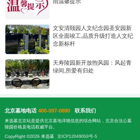
雨温馨提示
文安清颐园人文纪念园圣安园新
区全面竣工,品质升级打造人文纪
念新标杆
天寿陵园新开放煦风园：风起青
绿间,所爱有归处
北京墓地电话
400-097-0680
联系我们
来选墓北京站是提供
北京墓地
详细信息的综合网站，北京合法公墓
陵园价格及电话权威平台。
CopyRight ©2026 来选墓
京ICP12049059号-5