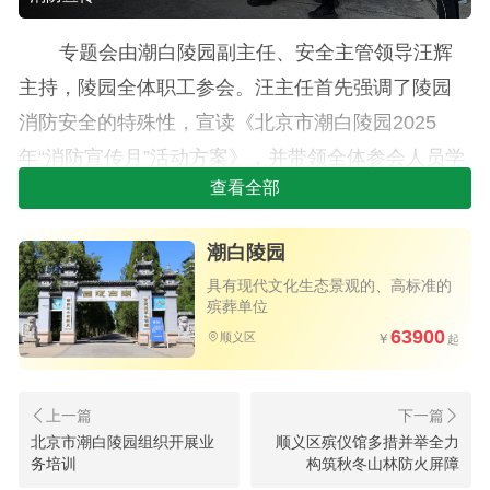
专题会由潮白陵园副主任、安全主管领导汪辉
主持，陵园全体职工参会。汪主任首先强调了陵园
消防安全的特殊性，宣读《北京市潮白陵园2025
年“消防宣传月”活动方案》，并带领全体参会人员学
查看全部
习《北京市潮白陵园消防安全应急预案》，明确应
急处置关键流程。最后，北京市潮白陵园党支部书
潮白陵园
记作强调：一是要明确方案预案中的岗位职责；二
具有现代文化生态景观的、高标准的
是规范安全记录的填写；三是强化日常用电安全管
殡葬单位
理；四是清理墓区枯枝落叶防明火；五是及时维护
63900
顺义区
各项消防设备；六是要按标识停放电动车、自行
车、摩托车，严禁占用消防通道，七是近期墓区施
工较多，要加强施工安全管理。
北京市潮白陵园组织开展业
顺义区殡仪馆多措并举全力
务培训
构筑秋冬山林防火屏障