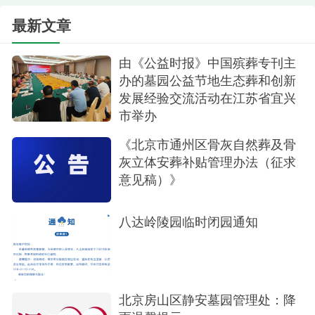
意事项，并亲自示范操作要领。随后，大家分组进
行实操练习，在专业人员的指导下，逐一上手操作
最新文章
灭火器扑救模拟火源、连接消防水带模拟灭火整个
由《公益时报》中国殡葬专刊主
演练过程紧张有序、分工协作，大家认真投入、相
办的墓园公益节地生态葬和创新
互配合，切实掌握了基本的消防实操技能。
发展经验交流活动在江苏省宜兴
市举办
此次“119消防宣传月”主题活动的开展，有效提
升了潮白陵园全体职工的消防安全意识、责任意识
《北京市通州区骨灰自然葬及骨
灰立体安葬补贴管理办法（征求
和应急处置能力，进一步完善了消防安全管理机
意见稿）》
制。下一步，北京市潮白陵园将以此次消防宣传月
为契机，持续常态化开展消防安全宣传教育、隐患
八达岭陵园临时闭园通知
排查整治和应急演练活动，不断夯实消防安全工作
基础，全力守护陵园的和谐稳定与安宁。
北京房山区静安墓园管理处：降