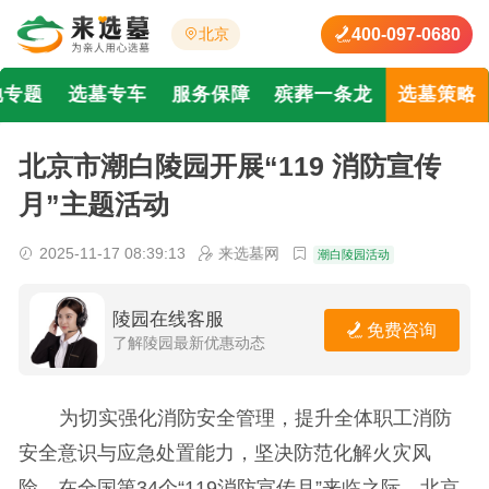
400-097-0680
北京
地专题
选墓专车
服务保障
殡葬一条龙
选墓策略
北京市潮白陵园开展“119 消防宣传
月”主题活动
2025-11-17 08:39:13
来选墓网
潮白陵园活动
陵园在线客服
免费咨询
了解陵园最新优惠动态
为切实强化消防安全管理，提升全体职工消防
安全意识与应急处置能力，坚决防范化解火灾风
险，在全国第34个“119消防宣传月”来临之际，北京