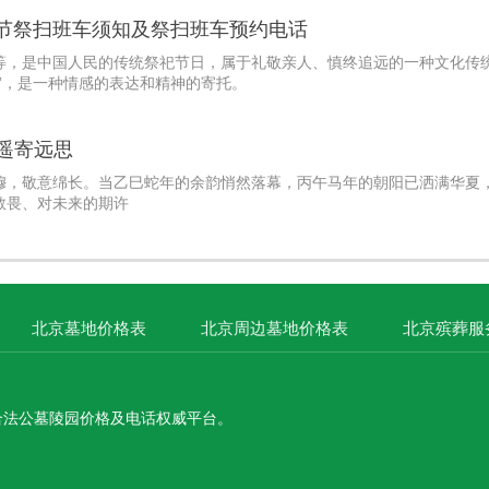
明节祭扫班车须知及祭扫班车预约电话
等，是中国人民的传统祭祀节日，属于礼敬亲人、慎终追远的一种文化传
”，是一种情感的表达和精神的寄托。
遥寄远思
穆，敬意绵长。当乙巳蛇年的余韵悄然落幕，丙午马年的朝阳已洒满华夏
敬畏、对未来的期许
北京墓地价格表
北京周边墓地价格表
北京殡葬服
合法公墓陵园价格及电话权威平台。