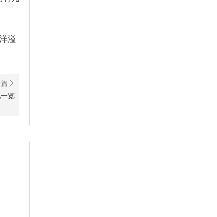
洋溢
况一览