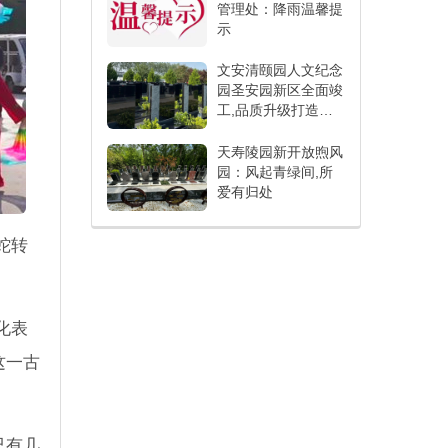
管理处：降雨温馨提
示
文安清颐园人文纪念
园圣安园新区全面竣
工,品质升级打造人
文纪念新标杆
天寿陵园新开放煦风
园：风起青绿间,所
爱有归处
蛇转
化表
这一古
已有几