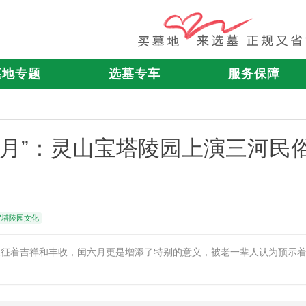
墓地专题
选墓专车
服务保障
闰六月”：灵山宝塔陵园上演三河民
宝塔陵园文化
春象征着吉祥和丰收，闰六月更是增添了特别的意义，被老一辈人认为预示