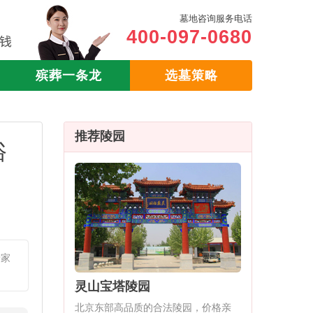
墓地咨询服务电话
400-097-0680
殡葬一条龙
选墓策略
推荐陵园
俗
着家
灵山宝塔陵园
北京东部高品质的合法陵园，价格亲