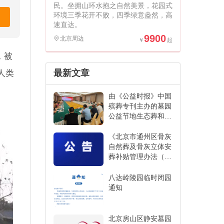
民。坐拥山环水抱之自然美景，花园式
环境三季花开不败，四季绿意盎然，高
速直达。
9900
北京周边
，被
最新文章
人类
由《公益时报》中国
殡葬专刊主办的墓园
公益节地生态葬和创
新发展经验交流活动
在江苏省宜兴市举办
《北京市通州区骨灰
自然葬及骨灰立体安
葬补贴管理办法（征
求意见稿）》
八达岭陵园临时闭园
通知
北京房山区静安墓园