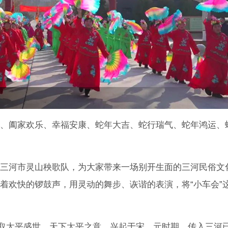
、阖家欢乐、幸福安康、蛇年大吉、蛇行瑞气、蛇年鸿运、
三河市灵山秧歌队，为大家带来一场别开生面的三河民俗文
伴着欢快的锣鼓声，用灵动的舞步、诙谐的表演，将“小车会”
，取太平盛世、天下太平之意，兴起于宋、元时期，传入三河