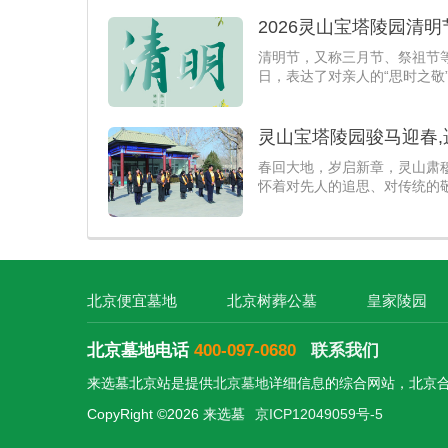
2026灵山宝塔陵园清
清明节，又称三月节、祭祖节
日，表达了对亲人的“思时之敬
灵山宝塔陵园骏马迎春,
春回大地，岁启新章，灵山肃
怀着对先人的追思、对传统的
北京便宜墓地
北京树葬公墓
皇家陵园
北京墓地电话
400-097-0680
联系我们
来选墓北京站是提供
北京墓地
详细信息的综合网站，北京
CopyRight ©2026 来选墓
京ICP12049059号-5