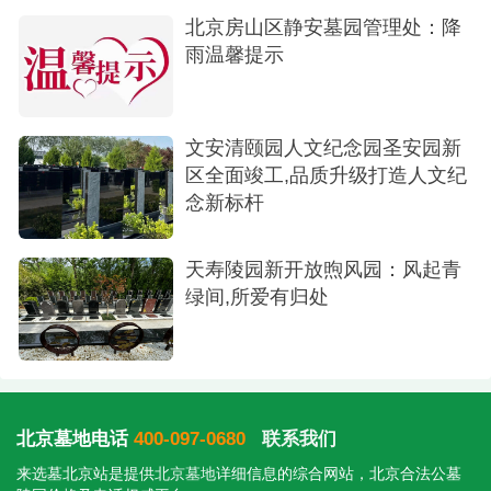
北京房山区静安墓园管理处：降
雨温馨提示
文安清颐园人文纪念园圣安园新
区全面竣工,品质升级打造人文纪
念新标杆
天寿陵园新开放煦风园：风起青
绿间,所爱有归处
北京墓地电话
400-097-0680
联系我们
来选墓北京站是提供
北京墓地
详细信息的综合网站，北京合法公墓