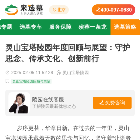
400-097-0680
北京
地专题
选墓专车
服务保障
殡葬一条龙
选墓策略
灵山宝塔陵园年度回顾与展望：守护
思念、传承文化、创新前行
2025-02-05 11:52:28
灵山宝塔陵园
灵山宝塔陵园回顾与展望
陵园在线客服
免费咨询
了解陵园最新优惠动态
岁序更替，华章日新。在过去的一年里，灵山
宝塔陵园承载着无数的思念与回忆，坚守着“让逝者