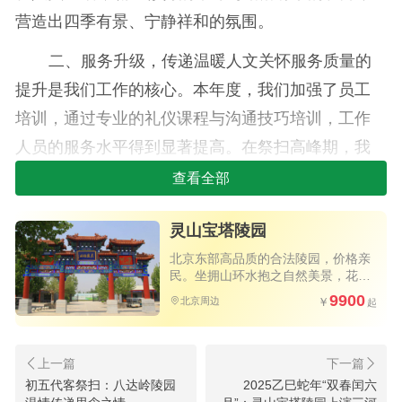
营造出四季有景、宁静祥和的氛围。
二、服务升级，传递温暖人文关怀服务质量的
提升是我们工作的核心。本年度，我们加强了员工
培训，通过专业的礼仪课程与沟通技巧培训，工作
人员的服务水平得到显著提高。在祭扫高峰期，我
们增派了引导人员，为家属提供路线指引、祭扫用
查看全部
品协助等服务，确保祭扫活动有序进行。同时，推
灵山宝塔陵园
出了线上祭扫预约平台，极大方便了家属安排行
北京东部高品质的合法陵园，价格亲
程，减少现场等待时间。
民。坐拥山环水抱之自然美景，花园
式环境三季花开不败，四季绿意盎
9900
三、文化传承，弘扬传统殡葬文化灵山宝塔陵
北京周边
然，高速直达。
园致力于殡葬文化的传承与弘扬。过去一年举办了
由廊坊红十字会主办，灵山宝塔陵园承办名为《生
命礼赞》遗体器官捐献纪念碑落成仪式暨缅怀纪念
初五代客祭扫：八达岭陵园
2025乙巳蛇年“双春闰六