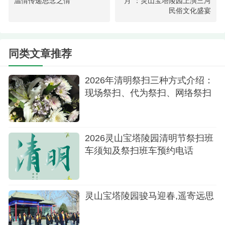
温情传递思念之情
月”：灵山宝塔陵园上演三河
活动。建立遗体器官捐献纪念园，纪念园是捐献者
民俗文化盛宴
家人和社会公众寄托哀思、缅怀纪念的公益场所，
是弘扬“人道、博爱、奉献”的精神，褒扬逝者、感召
同类文章推荐
后人的教育基地。
四、社会责任，践行公益传递爱心灵山宝塔陵
2026年清明祭扫三种方式介绍：
现场祭扫、代为祭扫、网络祭扫
园参加2024民政大学生命文化学院“生命文化节”，捐
助贫困生和成绩优异的学生，签署校企合作协议，
吸收专业人才。
2026灵山宝塔陵园清明节祭扫班
五、未来展望回顾过去，我们深感自豪；展望
车须知及祭扫班车预约电话
未来，我们信心满怀。在新的一年里，灵山宝塔陵
园将继续秉持专业、贴心、创新的服务理念，不断
灵山宝塔陵园骏马迎春,遥寄远思
提升服务质量与管理水平。我们计划进一步优化园
区环境，引入更多智能化服务设施，为家属提供更