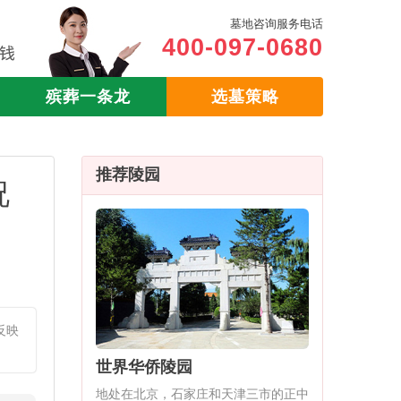
墓地咨询服务电话
400-097-0680
殡葬一条龙
选墓策略
推荐陵园
况
反映
世界华侨陵园
地处在北京，石家庄和天津三市的正中