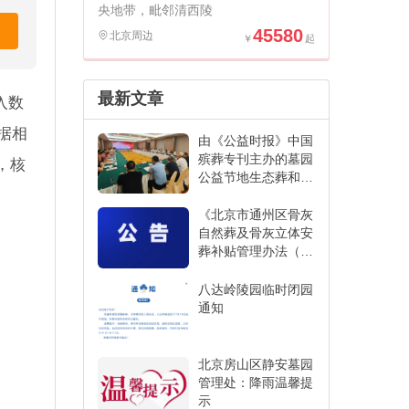
央地带，毗邻清西陵
45580
北京周边
最新文章
入数
据相
由《公益时报》中国
殡葬专刊主办的墓园
，核
公益节地生态葬和创
新发展经验交流活动
在江苏省宜兴市举办
《北京市通州区骨灰
自然葬及骨灰立体安
葬补贴管理办法（征
求意见稿）》
八达岭陵园临时闭园
通知
北京房山区静安墓园
管理处：降雨温馨提
示