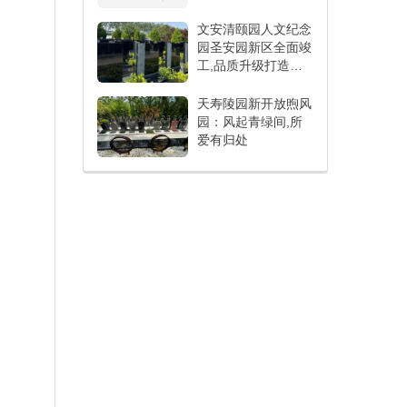
文安清颐园人文纪念
园圣安园新区全面竣
工,品质升级打造人
文纪念新标杆
天寿陵园新开放煦风
园：风起青绿间,所
爱有归处