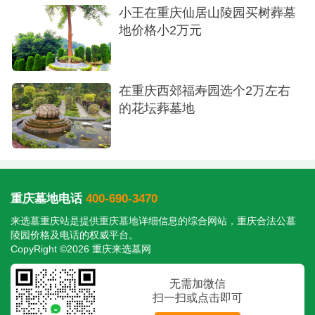
小王在重庆仙居山陵园买树葬墓
地价格小2万元
在重庆西郊福寿园选个2万左右
的花坛葬墓地
生态花坛葬
或许是因为环境给了我们足够的安慰，也或许
是前期的准备足够充分，大家都没有太多犹豫。在
重庆墓地电话
400-690-3470
仔细确认了合同条款后，我们当天便签下了购买协
来选墓重庆站是提供
重庆墓地
详细信息的综合网站，重庆合法公墓
议。
陵园价格及电话的权威平台。
CopyRight ©2026 重庆来选墓网
心里那块石头，终于落了地。整个过程，从咨
无需加微信
询到最终决定，比预想中要顺利和平静。感谢那位
扫一扫或点击即可
朋友的推荐，也感谢专业的服务，让我们在悲伤之