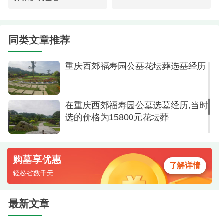
丝阴郁之感，反而充满了生命的宁静。
在重庆西郊福寿园选个水景葬墓地价
格3万左右
同类文章推荐
重庆西郊福寿园公墓花坛葬选墓经历
在重庆西郊福寿园公墓选墓经历,当时
选的价格为15800元花坛葬
随手拍
购墓享优惠
了解详情
我们此行的目标很明确：为喜欢鲜花的亲人，
轻松省数千元
选一处生态葬。在工作人员引导下，我们看了几处
花坛葬区域。那是一片被四季花卉环绕的地方，墓
最新文章
碑与自然融为一体，小巧而雅致。我们看了几处，