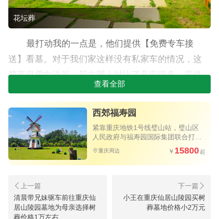
花坛葬
最打动我的一点是，他们提供【免费专车接
送】看墓。对于我们家这样没有私家车的情况，这
简直是雪中送炭。我在网上对比了几家服务，最终
查看全部
选择了“来选墓重庆网”进行预约，客服人员非常耐
心，很快便确认了所有细节。
西郊福寿园
今天是与陵园约好看墓的日子。早上九点，选
紧靠重庆地铁1号线璧山站，璧山区
人民政府与福寿园国际集团联合打造
墓专车准时等候在了我家门口，这份守时让我感到
的民心工程
15800
重庆周边
安心。我和家人一同上车，前往西郊福寿园。
一路上，工作人员没有过多打扰，让我们能有
空间安静地整理情绪。到达陵园后，实景比照片上
清晨带兄妹驱车前往重庆仙
小王在重庆仙居山陵园买树
重庆西郊福寿园花坛葬全新价格是1
居山陵园墓地为母亲选择树
葬墓地价格小2万元
更让人舒心——整洁的道路，静谧的园林，没有一
葬价格1万左右
万左右,果断为亲人选择这里安息