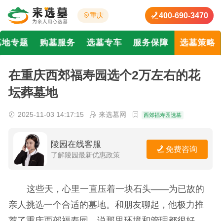
400-690-3470
重庆
墓地专题
购墓服务
选墓专车
服务保障
选墓策略
在重庆西郊福寿园选个2万左右的花
坛葬墓地
2025-11-03 14:17:15
来选墓网
西郊福寿园选墓
陵园在线客服
免费咨询
了解陵园最新优惠政策
这些天，心里一直压着一块石头——为已故的
亲人挑选一个合适的墓地。和朋友聊起，他极力推
荐了重庆西郊福寿园，说那里环境和管理都很好。