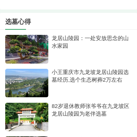
选墓心得
龙居山陵园：一处安放思念的山
水家园
小王重庆市九龙坡龙居山陵园选
墓经历,选个生态树葬2万左右
82岁退休教师张爷爷在九龙坡区
龙居山陵园为老伴选墓