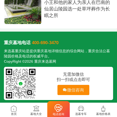
小王和他的家人为亲人在巴南的
仙居山陵园选一处草坪葬作为长
眠之所
重庆墓地电话
400-690-3470
来选墓重庆站是提供
重庆墓地
详细信息的综合网站，重庆合法公墓
陵园价格及电话的权威平台。
CopyRight ©2026 重庆来选墓网
无需加微信
扫一扫或点击即可
微信咨询
首页
墓地大全
选墓专车
墓地价格表
电话咨询