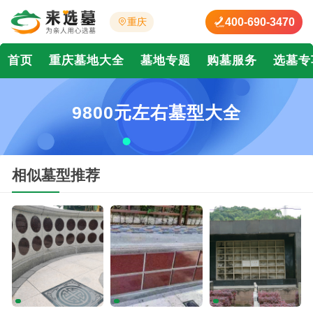
400-690-3470
重庆
首页
重庆墓地大全
墓地专题
购墓服务
选墓专
9800元左右墓型大全
相似墓型推荐