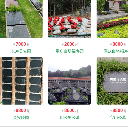
7000
2000
8800
长寿灵安园
重庆白塔福寿园
重庆白塔福
9800
8600
8800
灵安陵园
四公里公墓
宝山公墓