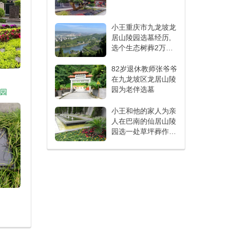
小王重庆市九龙坡龙
居山陵园选墓经历,
选个生态树葬2万左
右
82岁退休教师张爷爷
在九龙坡区龙居山陵
园为老伴选墓
寿园
小王和他的家人为亲
人在巴南的仙居山陵
园选一处草坪葬作为
长眠之所