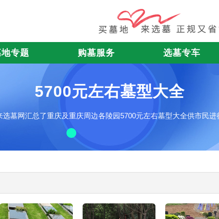
墓地专题
购墓服务
选墓专车
5700元左右墓型大全
来选墓网汇总了重庆及重庆周边各陵园5700元左右墓型大全供市民进