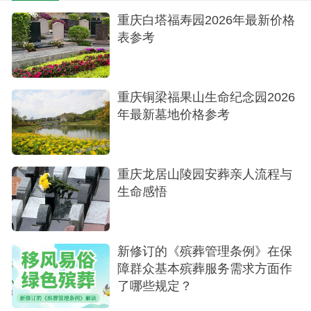
重庆白塔福寿园2026年最新价格
表参考
重庆铜梁福果山生命纪念园2026
生肖福座
年最新墓地价格参考
三、距离铜梁城区有多远
福果山生命纪念园本身就位于铜梁区行政管辖
重庆龙居山陵园安葬亲人流程与
范围内的福果山镇。从铜梁城区中心出发，前往福
生命感悟
果山园区，距离大约在20至30公里左右。
车程时间：根据具体出发点和路况，自驾车程
新修订的《殡葬管理条例》在保
通常在30-45分钟之间，对于铜梁本地的市民来说，
障群众基本殡葬服务需求方面作
祭扫交通相对便捷。
了哪些规定？