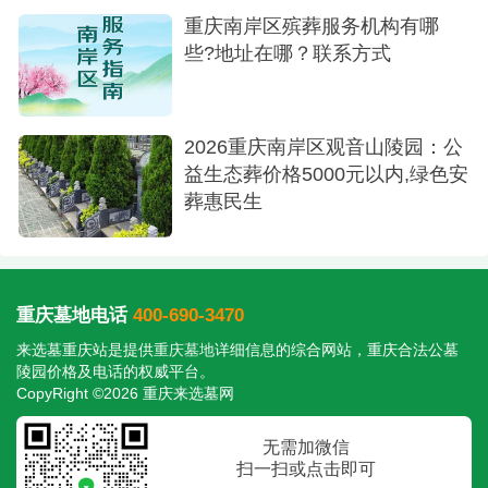
重庆福果山生命纪念园集合法性、规范性、便
重庆南岸区殡葬服务机构有哪
捷性于一身，既是对逝者的崇高尊重，也是对生者
些?地址在哪？联系方式
的长远慰藉。建议您在选购前，可以亲自前往实地
考察，亲身感受其优美的环境与专业的服务。
2026重庆南岸区观音山陵园：公
益生态葬价格5000元以内,绿色安
葬惠民生
重庆墓地电话
400-690-3470
来选墓重庆站是提供
重庆墓地
详细信息的综合网站，重庆合法公墓
陵园价格及电话的权威平台。
CopyRight ©2026 重庆来选墓网
无需加微信
扫一扫或点击即可