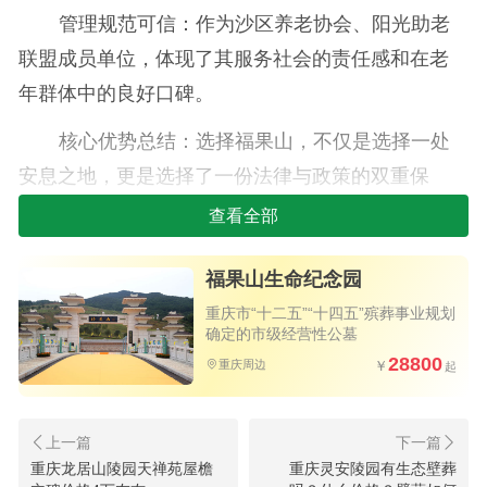
管理规范可信：作为沙区养老协会、阳光助老
联盟成员单位，体现了其服务社会的责任感和在老
年群体中的良好口碑。
核心优势总结：选择福果山，不仅是选择一处
安息之地，更是选择了一份法律与政策的双重保
障，让家人安心，让逝者安息。
查看全部
福果山生命纪念园
重庆市“十二五”“十四五”殡葬事业规划
确定的市级经营性公墓
28800
重庆周边
重庆铜梁福果山生命纪念园2026年最
重庆龙居山陵园天禅苑屋檐
重庆灵安陵园有生态壁葬