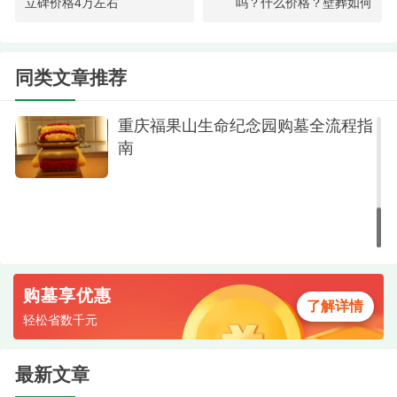
立碑价格4万左右
吗？什么价格？壁葬如何
新墓地价格参考
祈福桥
福果山公墓是不是合法公墓？重庆福
二、地理位置与交通
果山生命纪念园地址在哪里？
同类文章推荐
详细地址：重庆市铜梁区福果山镇福兴路333
重庆福果山生命纪念园购墓全流程指
号。
南
如何前往：
自驾路线：可经渝蓉高速，在围龙收费站下
道，转入铜永路后直行约6公里即可抵达。路况良
好，交通便利。
购墓享优惠
了解详情
轻松省数千元
最新文章