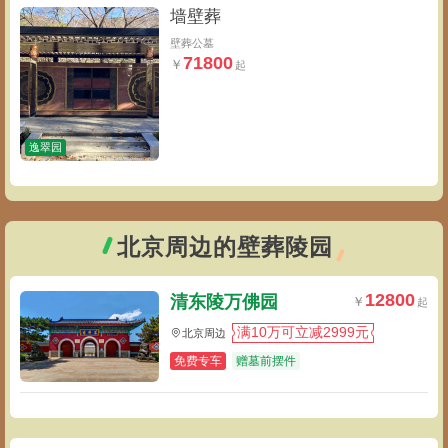
墙壁葬
壁葬公墓
71800
逸翠园
北京周边的壁葬陵园
12800
清东陵万佛园
满10万可立减2999元
北京周边
免费专车
赠墓前摆件