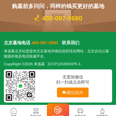
购墓前多问问，同样的钱买更好的墓地
400-097-0680
北京墓地电话
400-097-0680
联系我们
来选墓北京站是提供
北京墓地
详细信息的综合网站，北京合法公墓
陵园价格及电话权威平台。
CopyRight ©2026 来选墓
京ICP12049059号-5
无需加微信
扫一扫或点击即可
微信咨询
首页
墓地大全
选墓专车
殡葬服务