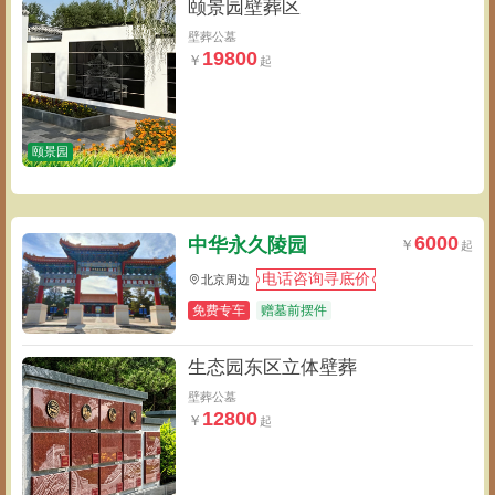
颐景园壁葬区
壁葬公墓
19800
颐景园
6000
中华永久陵园
电话咨询寻底价
北京周边
免费专车
赠墓前摆件
生态园东区立体壁葬
壁葬公墓
12800