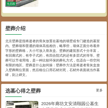
生态园
壁葬介绍
北京壁葬是指将逝者的骨灰放置在墓地的墙壁或专门建造的墓室
内。壁葬墙和普通的墙体高低相仿，略厚些，墙体正面分布着井
字形的壁葬格，大小可放入骨灰盒。壁葬的建筑形式十分丰富，
有回廊式的，有亭子式的，有四合院式的还有多层式的等等。壁
葬可以节省用地，是一种比较环保的葬礼方式，也适合一些空间
有限的地区。壁葬是什么如何操：壁葬作方法是将逝者骨灰盒放
入壁葬阁位里面，然后格位口用石材封死，石材外表面就当作墓
碑，刻上碑文。
选墓心得之壁葬
更多
2026年廊坊文安清颐园公墓生