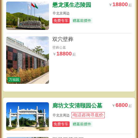
18800
懋龙溪生态陵园
北京周边
免费专车
赠墓前摆件
双穴壁葬
壁葬公墓
18800
万福园
6800
廊坊文安清颐园公墓
电话咨询寻底价
北京周边
免费专车
赠墓前摆件