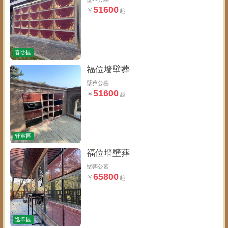
51600
春熙园
福位墙壁葬
壁葬公墓
51600
轩宸园
福位墙壁葬
壁葬公墓
65800
逸翠园