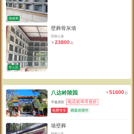
随缘阁
壁葬骨灰墙
壁葬公墓
23800
华人区
51600
八达岭陵园
电话咨询寻底价
延庆区
免费专车
赠墓前摆件
墙壁葬
壁葬公墓