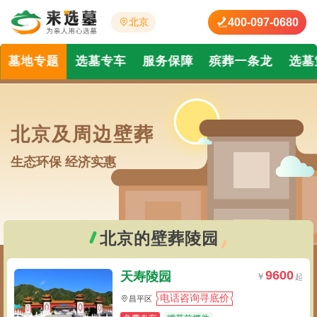
400-097-0680
北京
墓地专题
选墓专车
服务保障
殡葬一条龙
选墓
北京及周边壁葬
生态环保 经济实惠
北京的壁葬陵园
9600
天寿陵园
电话咨询寻底价
昌平区