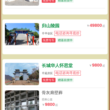
免费专车
赠墓前摆件
49800
归山陵园
电话咨询寻底价
平谷区
免费专车
赠墓前摆件
9800
长城华人怀思堂
电话咨询寻底价
延庆区
免费专车
赠墓前摆件
骨灰廊壁葬
壁葬公墓
9800