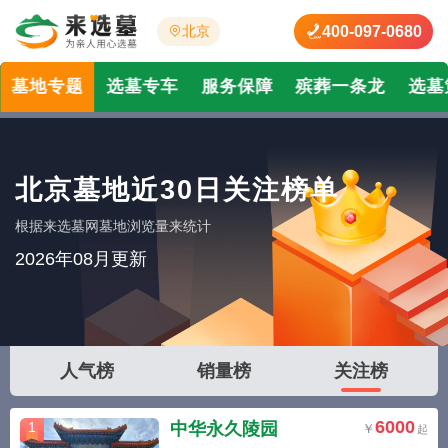
400-097-0680
北京
墓地专题
选墓专车
服务保障
殡葬一条龙
选墓
北京墓地近30日关注榜单
根据来选墓网墓地浏览量来统计
2026年08月更新
人气榜
销量榜
关注榜
6000
中华永久陵园
1