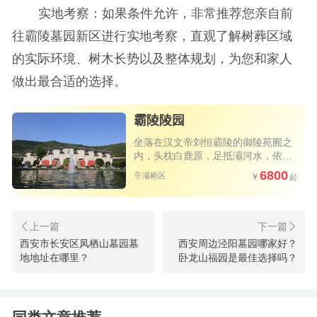
实地考察：如果条件允许，非常推荐您亲自前
往霸陵墓园新区进行实地考察，直观了解树葬区域
的实际环境、树木长势以及整体规划，为您和家人
做出最合适的选择。
霸陵陵园
坐落在汉文帝刘恒霸陵的御陵苑囿之
内，头枕白鹿原，足抵灞河水，依缓
缓的塬势而建，坐南向北，气势恢宏
6800
灞桥区
西安市灞桥区公墓有哪几处？西安灞
西安市长安区凤栖山墓园墓
西安周边泾阳墓园哪家好？
地地址在哪里？
卧龙山福园是最佳选择吗？
桥墓园价格参考
西安灞桥区墓地概况