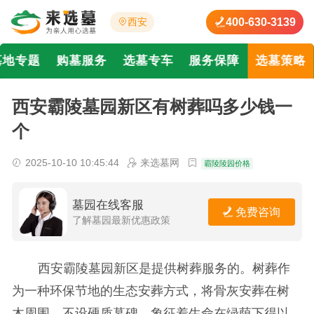
400-630-3139
西安
墓地专题
购墓服务
选墓专车
服务保障
选墓策略
西安霸陵墓园新区有树葬吗多少钱一
个
2025-10-10 10:45:44
来选墓网
霸陵陵园价格
墓园在线客服
免费咨询
了解墓园最新优惠政策
西安霸陵墓园新区是提供树葬服务的。树葬作
为一种环保节地的生态安葬方式，将骨灰安葬在树
木周围，不设硬质墓碑，象征着生命在绿荫下得以