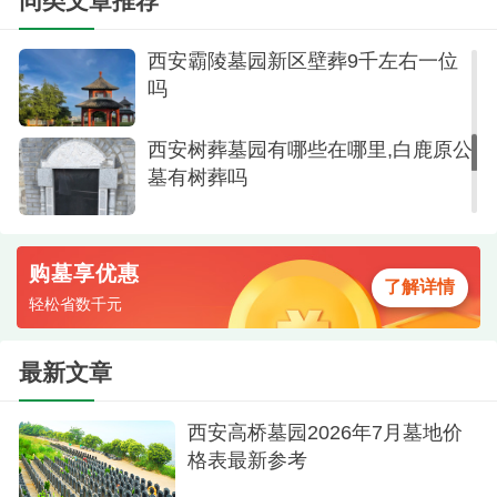
同类文章推荐
西安霸陵墓园新区壁葬9千左右一位
吗
西安树葬墓园有哪些在哪里,白鹿原公
墓有树葬吗
购墓享优惠
了解详情
轻松省数千元
最新文章
西安高桥墓园2026年7月墓地价
格表最新参考