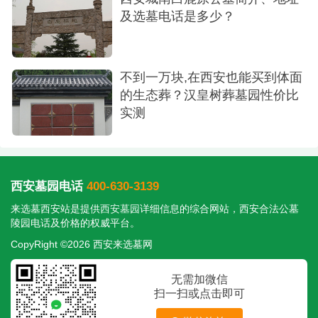
墓园不仅是逝者的家园，更是生者寄托哀思、
及选墓电话是多少？
进行情感交流的场所。白鹿原墓园在这方面做到了
极致：
不到一万块,在西安也能买到体面
便捷的交通：距离市区适中的车程，让家人前
的生态葬？汉皇树葬墓园性价比
往祭扫不再是一件舟车劳顿的难事。
实测
优美的环境：高地势带来的开阔视野和精心打
理的园林景观，极大地缓解了传统墓园的压抑感，
使每一次前来都像是在参观一个宁静的纪念公园，
西安墓园电话
400-630-3139
心情得以平静和慰藉。
来选墓西安站是提供
西安墓园
详细信息的综合网站，西安合法公墓
陵园电话及价格的权威平台。
专业的服务：从购墓咨询到后续维护，再到提
CopyRight ©2026 西安来选墓网
供的代客祭扫等服务，无不体现着专业、尊重和人
无需加微信
性关怀，让客户感受到全程的省心与安心。
扫一扫或点击即可
选择白鹿原，不仅仅是选择了一块墓地，更是