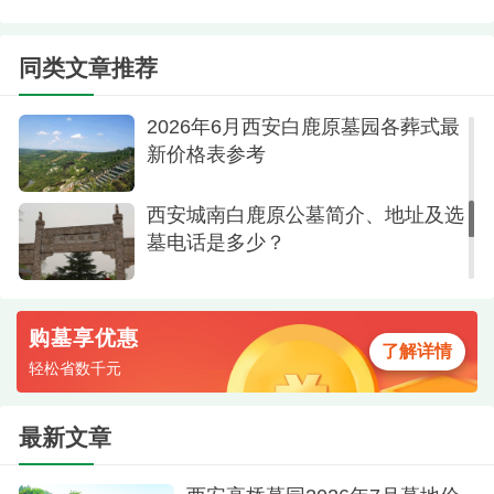
白鹿原墓园深刻理解现代家庭需求的多样性，
2026年7月西安卧龙山福园墓地价格
并将其转化为行业领先的产品力。
表参考
同类文章推荐
对于注重传统的家庭：这里有样式繁多、工艺
2026年6月西安白鹿原墓园各葬式最
精湛的传统立碑，从简约大方到豪华艺术，应有尽
新价格表参考
有。
西安城南白鹿原公墓简介、地址及选
对于追求现代美学的家庭：众多设计感极强的
墓电话是多少？
艺术碑墓，宛如一件件雕塑作品，让生命以更美的
方式延续。
对于崇尚节地环保的家庭：花园葬、草坪葬、
购墓享优惠
了解详情
树葬等生态葬式发展成熟，环境优美如公园，体现
轻松省数千元
了先进的殡葬理念和对未来的责任感。
最新文章
这种“总有一款适合您”的丰富选择，确保了每一
个家庭都能在这里找到最符合自己心愿、最匹配预