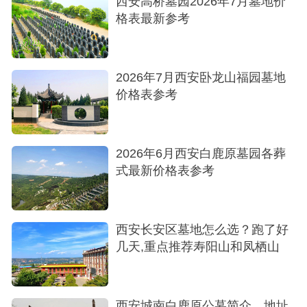
西安高桥墓园2026年7月墓地价
格表最新参考
算、最能表达对亲人情感的完美方案，避免了“凑
合”和“遗憾”。
2026年7月西安卧龙山福园墓地
价格表参考
2026年6月西安白鹿原墓园各葬
式最新价格表参考
西安长安区墓地怎么选？跑了好
墓区
几天,重点推荐寿阳山和凤栖山
理由三：人性化的服务与园区体验，让祭扫
成为一种温暖的陪伴
西安城南白鹿原公墓简介、地址