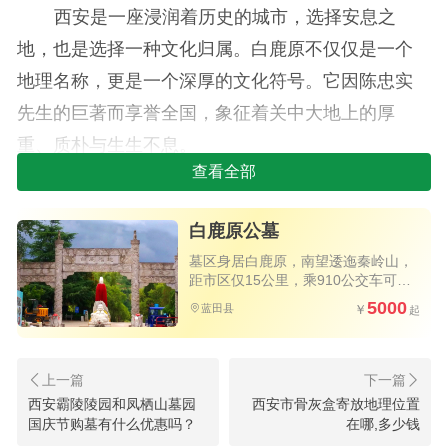
西安是一座浸润着历史的城市，选择安息之
地，也是选择一种文化归属。白鹿原不仅仅是一个
地理名称，更是一个深厚的文化符号。它因陈忠实
先生的巨著而享誉全国，象征着关中大地上的厚
重、质朴与生生不息。
查看全部
选择白鹿原墓园，意味着亲人的归宿与这片充
满故事和灵性的土地融为一体。它赋予了一个墓园
白鹿原公墓
超越其本身的意义——这里不仅是缅怀逝者的场
墓区身居白鹿原，南望逶迤秦岭山，
距市区仅15公里，乘910公交车可直
所，更是一个能引发后人无限追思与文化共鸣的精
达墓区
5000
蓝田县
神家园。这种独特的人文底蕴，是其他墓园难以比
拟的无形资产和情感价值。
理由二：极致丰富的产品矩阵，满足每一个
西安高桥墓园2026年7月墓地价格表
西安霸陵陵园和凤栖山墓园
西安市骨灰盒寄放地理位置
家庭的个性化需求
国庆节购墓有什么优惠吗？
在哪,多少钱
最新参考